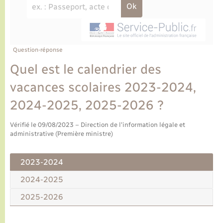
Ecole et cantine scolaire
Tourisme
CIDFF
Travaux - Autorisation d’occupation de l’espace
public
Ambulances
Permis de détention de chien
Transports scolaires
Bulletins d'informations communales
Etat-civil - Papiers - Citoyenneté
Recensement
Enfants – Jeunes
Aide à domicile
Le personnel municipal
Question-réponse
Logement - Urbanisme
Social
Quel est le calendrier des
Comment venir à Lyons-la-Forêt
Loisirs
vacances scolaires 2023-2024,
2024-2025, 2025-2026 ?
Plan interactif
Marchés de Lyons-la-Forêt
Vérifié le 09/08/2023 – Direction de l'information légale et
Présentation de la commune
administrative (Première ministre)
Nouvel habitant
Histoire et patrimoine
2023-2024
Numérique et services - accompagnement
2024-2025
L’intercommunalité
Organisation d’événement
2025-2026
Seniors