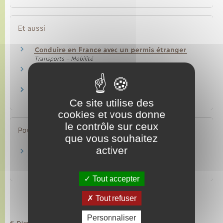
Et aussi
Conduire en France avec un permis étranger
Transports – Mobilité
Permis de conduire
Transports – Mobilité
Infractions routières
Transports – Mobilité
Ce site utilise des
cookies et vous donne
le contrôle sur ceux
Pour en savoir plus
que vous souhaitez
activer
Pays pratiquant l'échange réciproque des
permis de conduire avec la France
Ministère chargé de l'Europe et des affaires étrangères
Tout accepter
Tout refuser
Personnaliser