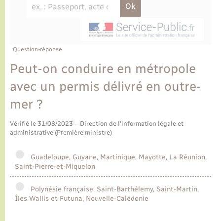
Ecole et cantine scolaire
Tourisme
CIDFF
Travaux - Autorisation d’occupation de l’espace
public
Ambulances
Permis de détention de chien
Transports scolaires
Bulletins d'informations communales
Etat-civil - Papiers - Citoyenneté
Recensement
Enfants – Jeunes
Aide à domicile
Le personnel municipal
Question-réponse
Logement - Urbanisme
Social
Peut-on conduire en métropole
Comment venir à Lyons-la-Forêt
Loisirs
avec un permis délivré en outre-
mer ?
Plan interactif
Marchés de Lyons-la-Forêt
Vérifié le 31/08/2023 – Direction de l'information légale et
Présentation de la commune
administrative (Première ministre)
Nouvel habitant
Histoire et patrimoine
Guadeloupe, Guyane, Martinique, Mayotte, La Réunion,
Numérique et services - accompagnement
Saint-Pierre-et-Miquelon
L’intercommunalité
Organisation d’événement
Polynésie française, Saint-Barthélemy, Saint-Martin,
Îles Wallis et Futuna, Nouvelle-Calédonie
Seniors