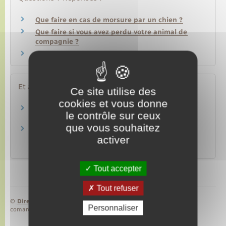
Que faire en cas de morsure par un chien ?
Que faire si vous avez perdu votre animal de
compagnie ?
Doit-on assurer son animal de compagnie ?
Et aussi
Ce site utilise des
cookies et vous donne
Animal de compagnie
le contrôle sur ceux
Loisirs – Sports – Culture
que vous souhaitez
Avoir un chien susceptible d'être dangereux :
activer
quelles sont les règles ?
Loisirs – Sports – Culture
Tout accepter
Tout refuser
©
Direction de l’information légale et administrative
Personnaliser
comarquage developpé par
baseo.io