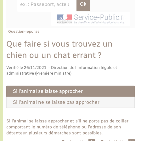
Ecole et cantine scolaire
Tourisme
CIDFF
Travaux - Autorisation d’occupation de l’espace
public
Ambulances
Permis de détention de chien
Transports scolaires
Bulletins d'informations communales
Etat-civil - Papiers - Citoyenneté
Recensement
Enfants – Jeunes
Aide à domicile
Le personnel municipal
Question-réponse
Logement - Urbanisme
Social
Que faire si vous trouvez un
Comment venir à Lyons-la-Forêt
Loisirs
chien ou un chat errant ?
Plan interactif
Vérifié le 26/11/2021 – Direction de l'information légale et
Marchés de Lyons-la-Forêt
administrative (Première ministre)
Présentation de la commune
Nouvel habitant
Si l'animal se laisse approcher
Histoire et patrimoine
Si l'animal ne se laisse pas approcher
Numérique et services - accompagnement
L’intercommunalité
Organisation d’événement
Si l'animal se laisse approcher et s'il ne porte pas de collier
comportant le numéro de téléphone ou l'adresse de son
détenteur, plusieurs démarches sont possibles.
Seniors