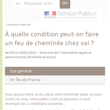
Ecole et cantine scolaire
Tourisme
CIDFF
Travaux - Autorisation d’occupation de l’espace
public
Ambulances
Permis de détention de chien
Transports scolaires
Bulletins d'informations communales
Etat-civil - Papiers - Citoyenneté
Recensement
Enfants – Jeunes
Aide à domicile
Le personnel municipal
Question-réponse
Logement - Urbanisme
Social
À quelle condition peut-on faire
Comment venir à Lyons-la-Forêt
Loisirs
un feu de cheminée chez soi ?
Plan interactif
Vérifié le 10/01/2022 – Direction de l'information légale et
Marchés de Lyons-la-Forêt
administrative (Première ministre)
Présentation de la commune
Nouvel habitant
Cas général
Histoire et patrimoine
En Île-de-France
Numérique et services - accompagnement
L’intercommunalité
Organisation d’événement
Vous pouvez faire un feu dans votre cheminée (avec ou sans
insert) ou avec votre poêle à bois ou granulés si vous
réunissez les 2 conditions suivantes :
Seniors