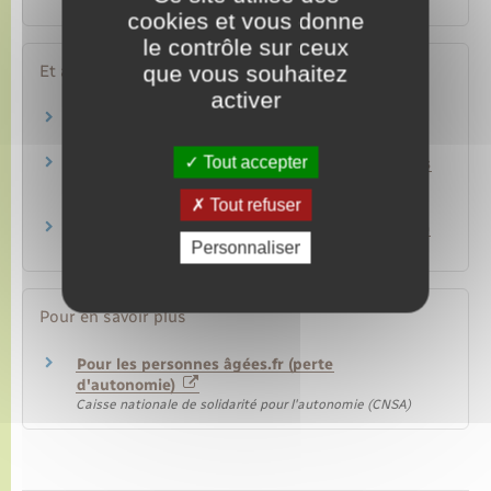
ressources ?
cookies et vous donne
le contrôle sur ceux
que vous souhaitez
Et aussi
activer
Allocations et aides aux personnes âgées
Social – Santé
Tout accepter
Particulier employeur : aide à domicile (services
à la personne)
Tout refuser
Travail – Formation
Prestation de compensation du handicap (PCH)
Personnaliser
Social – Santé
Pour en savoir plus
Pour les personnes âgées.fr (perte
d'autonomie)
Caisse nationale de solidarité pour l'autonomie (CNSA)