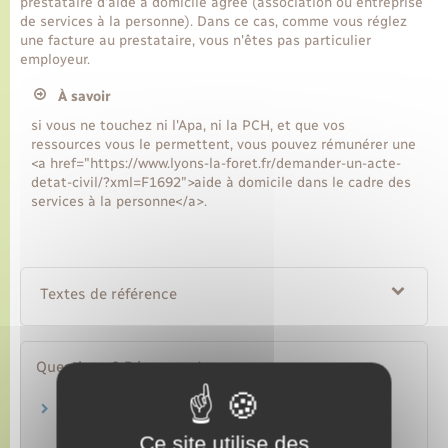
prestataire d'aide à domicile agréé (association ou entreprise
de services à la personne). Dans ce cas, comme vous réglez
une facture au prestataire, vous n'êtes pas particulier
employeur.
À savoir
si vous ne touchez ni l'Apa, ni la PCH, et que vos
ressources vous le permettent, vous pouvez rémunérer une
<a href="https://www.lyons-la-foret.fr/demander-un-acte-
detat-civil/?xml=F1692">aide à domicile dans le cadre des
services à la personne</a>.
Textes de référence
Questions ? Réponses !
L'allocation personnalisée d'autonomie
(Apa) est-elle versée sous conditions de
Ce site utilise des