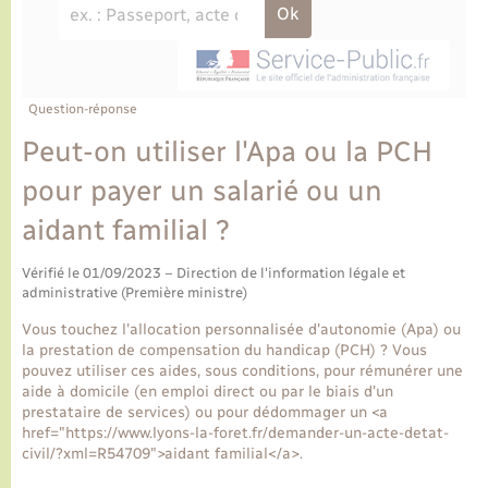
Ecole et cantine scolaire
Tourisme
CIDFF
Travaux - Autorisation d’occupation de l’espace
public
Ambulances
Permis de détention de chien
Transports scolaires
Bulletins d'informations communales
Etat-civil - Papiers - Citoyenneté
Recensement
Enfants – Jeunes
Aide à domicile
Le personnel municipal
Question-réponse
Logement - Urbanisme
Social
Peut-on utiliser l'Apa ou la PCH
Comment venir à Lyons-la-Forêt
Loisirs
pour payer un salarié ou un
aidant familial ?
Plan interactif
Marchés de Lyons-la-Forêt
Vérifié le 01/09/2023 – Direction de l'information légale et
Présentation de la commune
administrative (Première ministre)
Nouvel habitant
Vous touchez l'allocation personnalisée d'autonomie (Apa) ou
Histoire et patrimoine
la prestation de compensation du handicap (PCH) ? Vous
Numérique et services - accompagnement
pouvez utiliser ces aides, sous conditions, pour rémunérer une
aide à domicile (en emploi direct ou par le biais d'un
L’intercommunalité
prestataire de services) ou pour dédommager un <a
Organisation d’événement
href="https://www.lyons-la-foret.fr/demander-un-acte-detat-
civil/?xml=R54709">aidant familial</a>.
Seniors