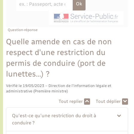
Ecole et cantine scolaire
Tourisme
CIDFF
Travaux - Autorisation d’occupation de l’espace
public
Ambulances
Permis de détention de chien
Transports scolaires
Bulletins d'informations communales
Etat-civil - Papiers - Citoyenneté
Recensement
Enfants – Jeunes
Aide à domicile
Le personnel municipal
Question-réponse
Logement - Urbanisme
Social
Quelle amende en cas de non
Comment venir à Lyons-la-Forêt
Loisirs
respect d'une restriction du
permis de conduire (port de
Plan interactif
Marchés de Lyons-la-Forêt
lunettes…) ?
Présentation de la commune
Nouvel habitant
Vérifié le 19/05/2023 – Direction de l'information légale et
administrative (Première ministre)
Histoire et patrimoine
Numérique et services - accompagnement
Tout replier
Tout déplier
L’intercommunalité
Organisation d’événement
Qu'est-ce qu'une restriction du droit à
conduire ?
Seniors