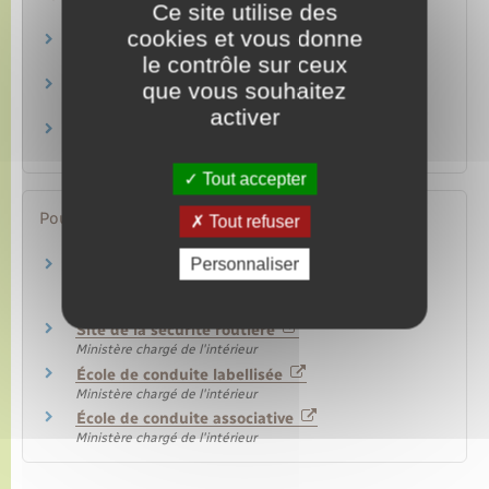
Ce site utilise des
cookies et vous donne
Permis de conduire
le contrôle sur ceux
Transports – Mobilité
Infractions routières
que vous souhaitez
Transports – Mobilité
activer
Permis B : voiture ou camionnette
Transports – Mobilité
Tout accepter
Pour en savoir plus
Tout refuser
Personnaliser
Permis de conduire : mentions additionnelles
codifées
Legifrance
Site de la sécurité routière
Ministère chargé de l'intérieur
École de conduite labellisée
Ministère chargé de l'intérieur
École de conduite associative
Ministère chargé de l'intérieur