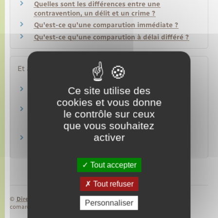
Quelles sont les différences entre une
contravention, un délit et un crime ?
Qu'est-ce qu'une comparution immédiate ?
Qu'est-ce qu'une comparution à délai différé ?
Et aussi
Ce site utilise des
Garde à vue
Justice
cookies et vous donne
Déroulement d'une affaire devant le tribunal
le contrôle sur ceux
correctionnel
que vous souhaitez
Justice
activer
Contrôle judiciaire
Justice
Tout accepter
Tout refuser
©
Direction de l’information légale et administrative
Personnaliser
comarquage developpé par
baseo.io