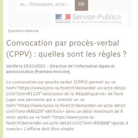
Ecole et cantine scolaire
Tourisme
CIDFF
Travaux - Autorisation d’occupation de l’espace
public
Ambulances
Permis de détention de chien
Transports scolaires
Bulletins d'informations communales
Etat-civil - Papiers - Citoyenneté
Recensement
Enfants – Jeunes
Aide à domicile
Le personnel municipal
Question-réponse
Logement - Urbanisme
Social
Convocation par procès-verbal
Comment venir à Lyons-la-Forêt
Loisirs
(CPPV) : quelles sont les règles ?
Plan interactif
Vérifié le 23/11/2021 – Direction de l'information légale et
Marchés de Lyons-la-Forêt
administrative (Première ministre)
Présentation de la commune
La convocation sur procès-verbal (CPPV) permet au <a
Nouvel habitant
href="https://www.lyons-la-foret.fr/demander-un-acte-detat-
civil/?xml=R1123">procureur de la République</a> de faire
Histoire et patrimoine
juger une personne qui a commis un <a
Numérique et services - accompagnement
href="https://www.lyons-la-foret.fr/demander-un-acte-detat-
civil/?xml=R49229">délit</a> dans un délai maximum de 6
L’intercommunalité
mois après sa <a href="https://www.lyons-la-
Organisation d’événement
foret.fr/demander-un-acte-detat-civil/?xml=R54668">garde à
vue</a>. L'affaire doit être simple.
Seniors