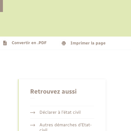
Le personnel municipal
Social
Logement - Urbanisme
Présentation de la commune
Convertir en .PDF
Imprimer la page
Nouvel habitant
Seniors
Retrouvez aussi
Déclarer à l’état civil
Autres démarches d’Etat-
civil