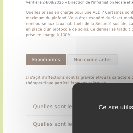
Vérifié le 24/08/2023 – Direction de l'information légale et 
Quelles prises en charge pour une ALD ? Certaines sont
maximum du plafond. Vous êtes exonéré du ticket modér
remboursé aux taux habituels de la Sécurité sociale. La
en place d'un protocole de soins. Ce dernier se traduit 
prise en charge à 100%.
Exonérantes
Non exonérantes
Il s'agit d'affections dont la gravité et/ou le caractè
thérapeutique particulièrement coûteuse.
Quelles sont les affections concernée
Ce site util
Quelles sont les conditions de prise e