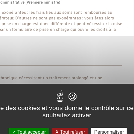
administrative (Première ministre)
 exonérantes : les frais liés aux soins sont remboursés au
ateur. D'autres ne sont pas exonérantes : vous êtes alors
 prise en charge est donc différente et peut nécessiter la mise
par un formulaire de prise en charge qui ouvre les droits à la
re chronique nécessitent un traitement prolongé et une
Tout replier
Tout déplier
s ?
ise des cookies et vous donne le contrôle sur 
souhaitez activer
n charge ?
Tout accepter
Tout refuser
Personnaliser