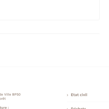
de Ville BP50
Etat civil
orêt
ture :
Déchets