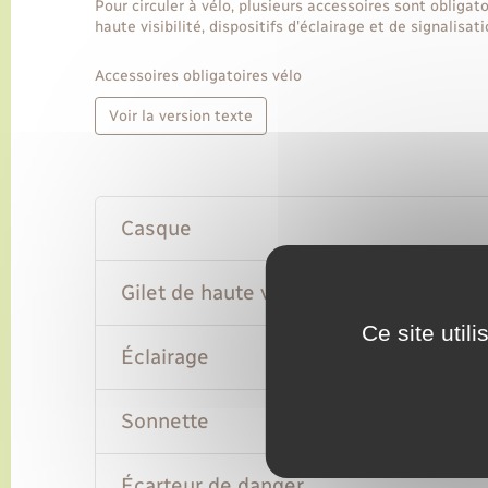
Pour circuler à vélo, plusieurs accessoires sont obligat
haute visibilité, dispositifs d'éclairage et de signalisat
Accessoires obligatoires vélo
Voir la version texte
Casque
Gilet de haute visibilité
Ce site util
Éclairage
Sonnette
Écarteur de danger