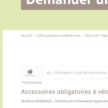
Alerte et informations aux
Location de 2 roues
Conseil municipal
Parrainage civil
Tourisme
Ecole et cantine scolaire
EHPAD local
populations
CIDFF
Travaux - Autorisation d’occupation
Eau - Assainissement
de l’espace public
Comment venir à Lyons-la-Forêt
Accueil
Infos pratiques et démarches
Etat-civil - Pap
Loisirs
Histoire et patrimoine
Numérique et services -
accompagnement
Transports
Fiche pratique
Accessoires obligatoires à vél
Vérifié le 16/08/2022 – Direction de l'information légale et 