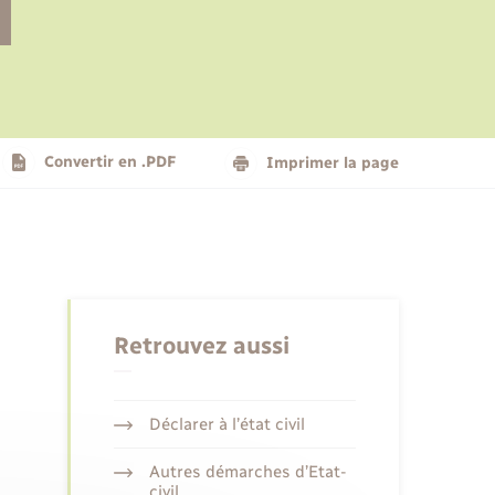
Le personnel municipal
Social
Logement - Urbanisme
Présentation de la commune
Convertir en .PDF
Imprimer la page
Nouvel habitant
Seniors
Retrouvez aussi
Déclarer à l’état civil
Autres démarches d’Etat-
civil