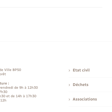
de Ville BP50
Etat civil
orêt
ture :
Déchets
 vendredi de 9h à 12h30
17h30
h30 et de 14h à 17h30
Associations
 12h