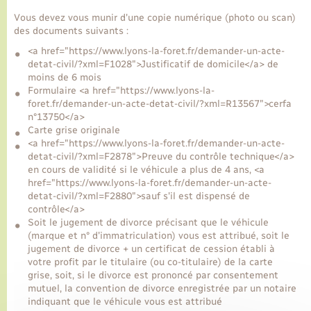
Vous devez vous munir d'une copie numérique (photo ou scan)
des documents suivants :
<a href="https://www.lyons-la-foret.fr/demander-un-acte-
detat-civil/?xml=F1028">Justificatif de domicile</a> de
moins de 6 mois
Formulaire <a href="https://www.lyons-la-
foret.fr/demander-un-acte-detat-civil/?xml=R13567">cerfa
n°13750</a>
Carte grise originale
<a href="https://www.lyons-la-foret.fr/demander-un-acte-
detat-civil/?xml=F2878">Preuve du contrôle technique</a>
en cours de validité si le véhicule a plus de 4 ans, <a
href="https://www.lyons-la-foret.fr/demander-un-acte-
detat-civil/?xml=F2880">sauf s'il est dispensé de
contrôle</a>
Soit le jugement de divorce précisant que le véhicule
(marque et n° d'immatriculation) vous est attribué, soit le
jugement de divorce + un certificat de cession établi à
votre profit par le titulaire (ou co-titulaire) de la carte
grise, soit, si le divorce est prononcé par consentement
mutuel, la convention de divorce enregistrée par un notaire
indiquant que le véhicule vous est attribué