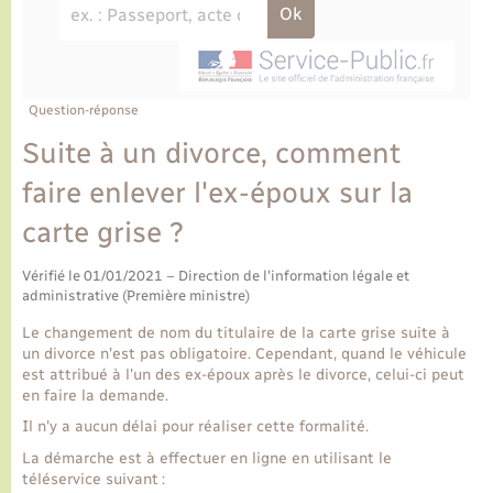
Ecole et cantine scolaire
Tourisme
CIDFF
Travaux - Autorisation d’occupation de l’espace
public
Ambulances
Permis de détention de chien
Transports scolaires
Bulletins d'informations communales
Etat-civil - Papiers - Citoyenneté
Recensement
Enfants – Jeunes
Aide à domicile
Le personnel municipal
Question-réponse
Logement - Urbanisme
Social
Suite à un divorce, comment
Comment venir à Lyons-la-Forêt
Loisirs
faire enlever l'ex-époux sur la
carte grise ?
Plan interactif
Marchés de Lyons-la-Forêt
Vérifié le 01/01/2021 – Direction de l'information légale et
Présentation de la commune
administrative (Première ministre)
Nouvel habitant
Le changement de nom du titulaire de la carte grise suite à
Histoire et patrimoine
un divorce n'est pas obligatoire. Cependant, quand le véhicule
Numérique et services - accompagnement
est attribué à l'un des ex-époux après le divorce, celui-ci peut
en faire la demande.
L’intercommunalité
Organisation d’événement
Il n'y a aucun délai pour réaliser cette formalité.
La démarche est à effectuer en ligne en utilisant le
téléservice suivant :
Seniors