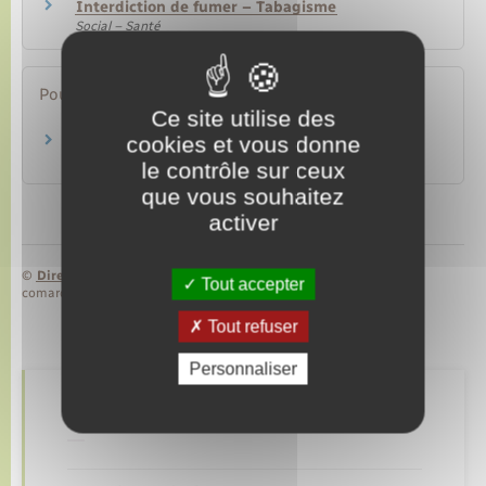
Interdiction de fumer – Tabagisme
Social – Santé
Pour en savoir plus
Ce site utilise des
cookies et vous donne
Tabac info service
Santé publique France
le contrôle sur ceux
que vous souhaitez
activer
©
Direction de l’information légale et administrative
Tout accepter
comarquage developpé par
baseo.io
Tout refuser
Personnaliser
Retrouvez aussi