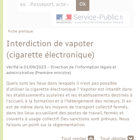
Ecole et cantine scolaire
Tourisme
CIDFF
Travaux - Autorisation d’occupation de l’espace
public
Ambulances
Permis de détention de chien
Transports scolaires
Bulletins d'informations communales
Etat-civil - Papiers - Citoyenneté
Recensement
Enfants – Jeunes
Aide à domicile
Le personnel municipal
Fiche pratique
Logement - Urbanisme
Social
Interdiction de vapoter
Comment venir à Lyons-la-Forêt
Loisirs
(cigarette électronique)
Plan interactif
Vérifié le 01/09/2023 – Direction de l'information légale et
Marchés de Lyons-la-Forêt
administrative (Première ministre)
Présentation de la commune
Quels sont les lieux dans lesquels il n'est pas possible
Nouvel habitant
d'utiliser la cigarette électronique ? Vapoter est interdit dans
les établissements scolaires et les établissements destinés à
Histoire et patrimoine
l'accueil, à la formation et à l'hébergement des mineurs. Il en
Numérique et services - accompagnement
est de même dans les moyens de transport collectif fermés,
dans les lieux accueillant des postes de travail, fermés et
L’intercommunalité
couverts à usage collectif. Des sanctions sont prévues. Nous
Organisation d’événement
faisons un point sur la réglementation.
Seniors
Tout replier
Tout déplier