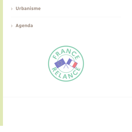
Urbanisme
Agenda
FR
EN
Traduction du
DE
site automatisée