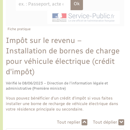
Ecole et cantine scolaire
Tourisme
CIDFF
Travaux - Autorisation d’occupation de l’espace
public
Ambulances
Permis de détention de chien
Transports scolaires
Bulletins d'informations communales
Etat-civil - Papiers - Citoyenneté
Recensement
Enfants – Jeunes
Aide à domicile
Le personnel municipal
Fiche pratique
Logement - Urbanisme
Social
Impôt sur le revenu –
Comment venir à Lyons-la-Forêt
Loisirs
Installation de bornes de charge
pour véhicule électrique (crédit
Plan interactif
Marchés de Lyons-la-Forêt
d'impôt)
Présentation de la commune
Nouvel habitant
Vérifié le 08/06/2023 – Direction de l'information légale et
administrative (Première ministre)
Histoire et patrimoine
Numérique et services - accompagnement
Vous pouvez bénéficier d'un crédit d'impôt si vous faites
installer une borne de recharge de véhicule électrique dans
L’intercommunalité
votre résidence principale ou secondaire.
Organisation d’événement
Tout replier
Tout déplier
Seniors