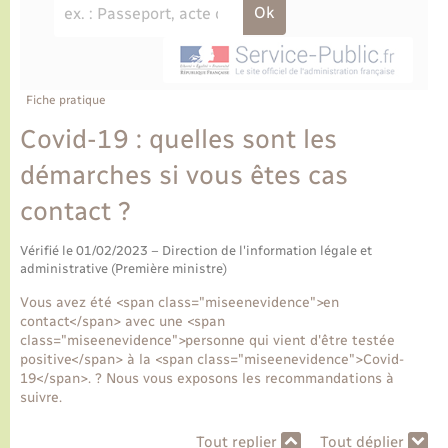
Ecole et cantine scolaire
Tourisme
CIDFF
Travaux - Autorisation d’occupation de l’espace
public
Ambulances
Permis de détention de chien
Transports scolaires
Bulletins d'informations communales
Etat-civil - Papiers - Citoyenneté
Recensement
Enfants – Jeunes
Aide à domicile
Le personnel municipal
Fiche pratique
Logement - Urbanisme
Social
Covid-19 : quelles sont les
Comment venir à Lyons-la-Forêt
Loisirs
démarches si vous êtes cas
contact ?
Plan interactif
Marchés de Lyons-la-Forêt
Vérifié le 01/02/2023 – Direction de l'information légale et
Présentation de la commune
administrative (Première ministre)
Nouvel habitant
Vous avez été <span class="miseenevidence">en
Histoire et patrimoine
contact</span> avec une <span
Numérique et services - accompagnement
class="miseenevidence">personne qui vient d'être testée
positive</span> à la <span class="miseenevidence">Covid-
L’intercommunalité
19</span>. ? Nous vous exposons les recommandations à
Organisation d’événement
suivre.
Seniors
Tout replier
Tout déplier