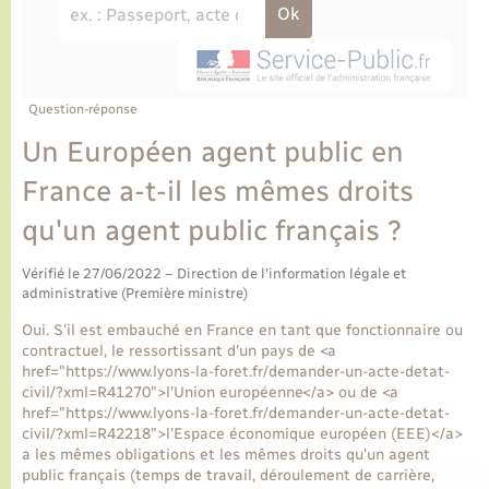
Ecole et cantine scolaire
Tourisme
CIDFF
Travaux - Autorisation d’occupation de l’espace
public
Ambulances
Permis de détention de chien
Transports scolaires
Bulletins d'informations communales
Etat-civil - Papiers - Citoyenneté
Recensement
Enfants – Jeunes
Aide à domicile
Le personnel municipal
Question-réponse
Logement - Urbanisme
Social
Un Européen agent public en
Comment venir à Lyons-la-Forêt
Loisirs
France a-t-il les mêmes droits
qu'un agent public français ?
Plan interactif
Marchés de Lyons-la-Forêt
Vérifié le 27/06/2022 – Direction de l'information légale et
Présentation de la commune
administrative (Première ministre)
Nouvel habitant
Oui. S'il est embauché en France en tant que fonctionnaire ou
Histoire et patrimoine
contractuel, le ressortissant d'un pays de <a
Numérique et services - accompagnement
href="https://www.lyons-la-foret.fr/demander-un-acte-detat-
civil/?xml=R41270">l'Union européenne</a> ou de <a
L’intercommunalité
href="https://www.lyons-la-foret.fr/demander-un-acte-detat-
Organisation d’événement
civil/?xml=R42218">l'Espace économique européen (EEE)</a>
a les mêmes obligations et les mêmes droits qu'un agent
public français (temps de travail, déroulement de carrière,
Seniors