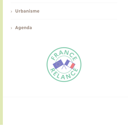
Urbanisme
Agenda
FR
EN
Traduction du
DE
site automatisée