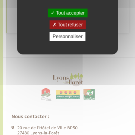
Déclarer à l’état civil
Tout accepter
Autres démarches d’Etat-civil
Tout refuser
Personnaliser
Nous contacter :
20 rue de l’Hôtel de Ville BP50
27480 Lyons-la-Forêt