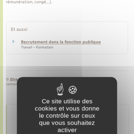
rémunération, congé,…).
Transports
Et aussi
Voirie et espace public
Recrutement dans la fonction publique
Travail – Formation
©
Direction de l’information légale et administrative
comarquage developpé par
baseo.io
Ce site utilise des
cookies et vous donne
le contrôle sur ceux
Retrouvez aussi
que vous souhaitez
activer