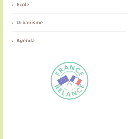
Ecole
Urbanisme
Agenda
FR
EN
Traduction du
DE
site automatisée