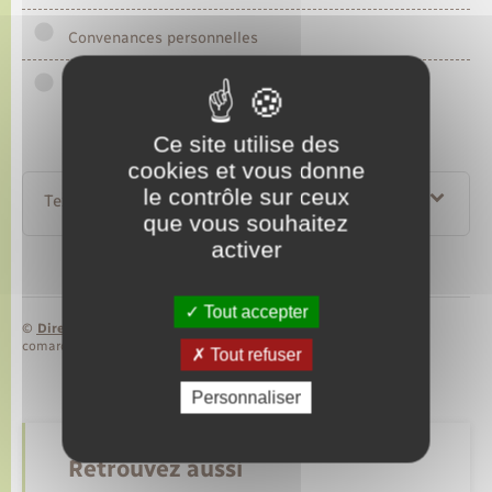
Convenances personnelles
Création ou reprise d'une entreprise
Ce site utilise des
cookies et vous donne
le contrôle sur ceux
Textes de référence
que vous souhaitez
activer
Tout accepter
©
Direction de l’information légale et administrative
comarquage developpé par
baseo.io
Tout refuser
Personnaliser
Retrouvez aussi