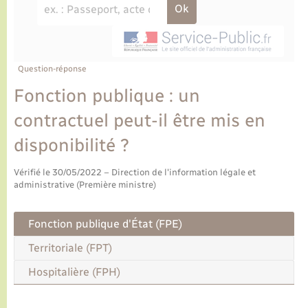
Ecole et cantine scolaire
Tourisme
CIDFF
Travaux - Autorisation d’occupation de l’espace
public
Ambulances
Permis de détention de chien
Transports scolaires
Bulletins d'informations communales
Etat-civil - Papiers - Citoyenneté
Recensement
Enfants – Jeunes
Aide à domicile
Le personnel municipal
Question-réponse
Logement - Urbanisme
Social
Fonction publique : un
Comment venir à Lyons-la-Forêt
Loisirs
contractuel peut-il être mis en
disponibilité ?
Plan interactif
Marchés de Lyons-la-Forêt
Vérifié le 30/05/2022 – Direction de l'information légale et
Présentation de la commune
administrative (Première ministre)
Nouvel habitant
Histoire et patrimoine
Fonction publique d'État (FPE)
Numérique et services - accompagnement
Territoriale (FPT)
L’intercommunalité
Organisation d’événement
Hospitalière (FPH)
Seniors