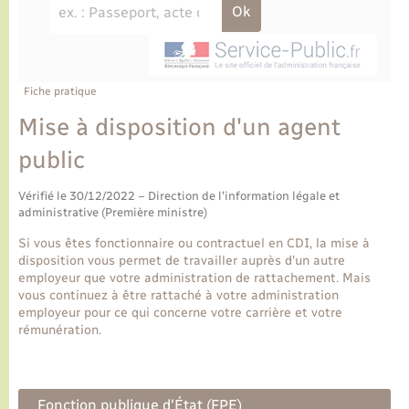
Ecole et cantine scolaire
Tourisme
CIDFF
Travaux - Autorisation d’occupation de l’espace
public
Ambulances
Permis de détention de chien
Transports scolaires
Bulletins d'informations communales
Etat-civil - Papiers - Citoyenneté
Recensement
Enfants – Jeunes
Aide à domicile
Le personnel municipal
Fiche pratique
Logement - Urbanisme
Social
Mise à disposition d'un agent
Comment venir à Lyons-la-Forêt
Loisirs
public
Plan interactif
Vérifié le 30/12/2022 – Direction de l'information légale et
Marchés de Lyons-la-Forêt
administrative (Première ministre)
Présentation de la commune
Si vous êtes fonctionnaire ou contractuel en CDI, la mise à
Nouvel habitant
disposition vous permet de travailler auprès d'un autre
employeur que votre administration de rattachement. Mais
Histoire et patrimoine
vous continuez à être rattaché à votre administration
Numérique et services - accompagnement
employeur pour ce qui concerne votre carrière et votre
rémunération.
L’intercommunalité
Organisation d’événement
Seniors
Fonction publique d'État (FPE)