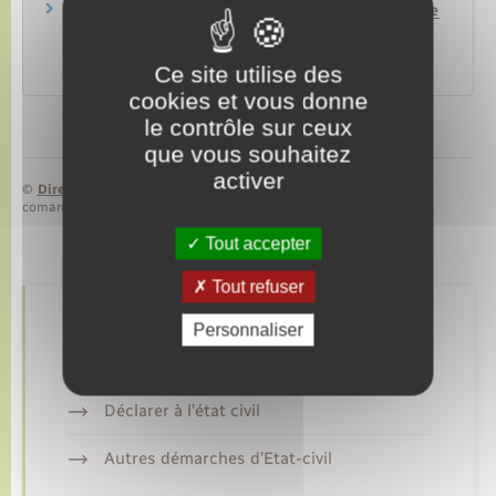
Agir pour son projet de mobilité professionnelle
– Guide repères des agents de la fonction
publique
Ce site utilise des
Ministère chargé de la fonction publique
cookies et vous donne
le contrôle sur ceux
que vous souhaitez
activer
©
Direction de l’information légale et administrative
comarquage developpé par
baseo.io
Tout accepter
Tout refuser
Retrouvez aussi
Personnaliser
Déclarer à l’état civil
Autres démarches d’Etat-civil