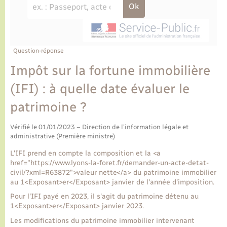
Ecole et cantine scolaire
Tourisme
CIDFF
Travaux - Autorisation d’occupation de l’espace
public
Ambulances
Permis de détention de chien
Transports scolaires
Bulletins d'informations communales
Etat-civil - Papiers - Citoyenneté
Recensement
Enfants – Jeunes
Aide à domicile
Le personnel municipal
Question-réponse
Logement - Urbanisme
Social
Impôt sur la fortune immobilière
Comment venir à Lyons-la-Forêt
Loisirs
(IFI) : à quelle date évaluer le
patrimoine ?
Plan interactif
Marchés de Lyons-la-Forêt
Vérifié le 01/01/2023 – Direction de l'information légale et
Présentation de la commune
administrative (Première ministre)
Nouvel habitant
L'IFI prend en compte la composition et la <a
Histoire et patrimoine
href="https://www.lyons-la-foret.fr/demander-un-acte-detat-
Numérique et services - accompagnement
civil/?xml=R63872">valeur nette</a> du patrimoine immobilier
au 1<Exposant>er</Exposant> janvier de l'année d'imposition.
L’intercommunalité
Organisation d’événement
Pour l'IFI payé en 2023, il s'agit du patrimoine détenu au
1<Exposant>er</Exposant> janvier 2023.
Les modifications du patrimoine immobilier intervenant
Seniors