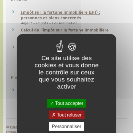
Impôt sur la fortune immobilière (IFI) :
personnes et biens concernés
Argent – Impôts – Consommation
Calcul de l'impôt sur la fortune immobilière
(IFI)
Argent – Impôts – Consommation
Impôt sur la fortune immobilière (IFI) –
Déclaration et paiement
Ce site utilise des
Argent – Impôts – Consommation
cookies et vous donne
le contrôle sur ceux
Pour en savoir plus
que vous souhaitez
activer
Site des impôts
Ministère chargé des finances
Tout accepter
Tout refuser
Personnaliser
©
Direction de l’information légale et administrative
comarquage developpé par
baseo.io