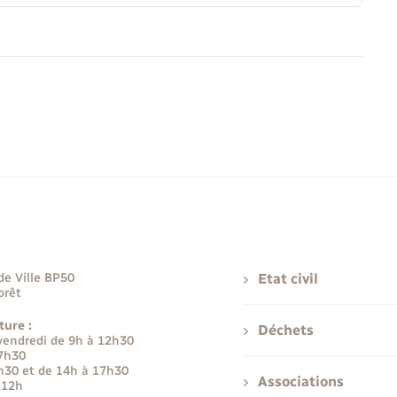
de Ville BP50
Etat civil
orêt
ture :
Déchets
 vendredi de 9h à 12h30
17h30
h30 et de 14h à 17h30
Associations
 12h