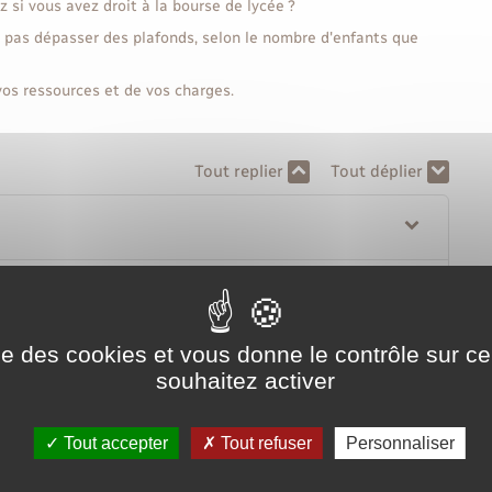
 si vous avez droit à la bourse de lycée ?
t pas dépasser des plafonds, selon le nombre d'enfants que
vos ressources et de vos charges.
Tout replier
Tout déplier
de lycée ?
ise des cookies et vous donne le contrôle sur 
 de lycée ?
souhaitez activer
cée ?
Tout accepter
Tout refuser
Personnaliser
 la bourse de lycée ?