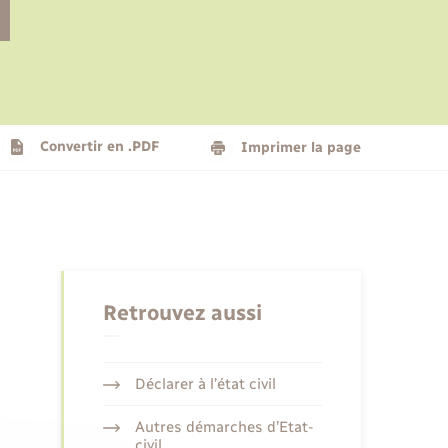
Le personnel municipal
Social
Logement - Urbanisme
Présentation de la commune
Convertir en .PDF
Imprimer la page
Nouvel habitant
Seniors
Retrouvez aussi
Déclarer à l’état civil
Autres démarches d’Etat-
civil