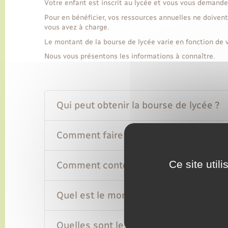
Votre enfant est inscrit au lycée et vous vous demandez
Pour en bénéficier, vos ressources annuelles ne doiven
vous avez à charge.
Le montant de la bourse de lycée varie en fonction de 
Nous vous présentons les informations à connaître.
Qui peut obtenir la bourse de lycée ?
Comment faire la demande de bourse 
Ce site util
Comment contester un refus de bourse
Quel est le montant de la bourse de ly
Quelles sont les aides cumulables avec