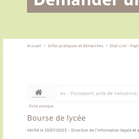
Alerte et informations aux
Location de 2 roues
Conseil municipal
Parrainage civil
Tourisme
Ecole et cantine scolaire
EHPAD local
populations
CIDFF
Travaux - Autorisation d’occupation
Eau - Assainissement
de l’espace public
Comment venir à Lyons-la-Forêt
Accueil
Infos pratiques et démarches
Etat-civil - Pap
Loisirs
Histoire et patrimoine
Numérique et services -
accompagnement
Transports
Fiche pratique
Bourse de lycée
Vérifié le 20/07/2023 – Direction de l'information légale et 