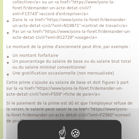
collective</a> ou un <a href="https://www.lyons-la-
foret.fr/demander-un-acte-detat-civil/?
xml=F13743">accord d'entreprise</a>
Transports
Dans le <a href="https://www.lyons-la-foret.fr/demander-
un-acte-detat-civil/?xml=N19871">contrat de travail</a>
Par un <a href="https://www.lyons-la-foret.fr/demander-un-
Voirie et espace public
acte-detat-civil/?xml=R12729">usage</a>
Le montant de la prime d'ancienneté peut être, par exemple :
Un montant forfaitaire
Un pourcentage du salaire de base ou du salaire brut total
ou du salaire minimal conventionnel
Une gratification occasionnelle (non mensualisée)
Cette prime s'ajoute au salaire de base et doit figurer à part
sur la <a href="https://www.lyons-la-foret.fr/demander-un-
acte-detat-civil/?xml=F559">fiche de paie</a>.
Si le paiement de la prime est dû et que l'employeur refuse de
la verser, le salarié peut saisir le <a href="https://www.lyons-
la-foret.fr/demander-un-acte-detat-civil/?xml=F2360">conseil
de prud'hommes</a> pour faire valoir ses droits.