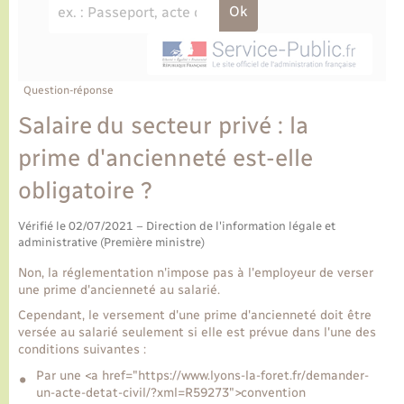
Ecole et cantine scolaire
Tourisme
CIDFF
Travaux - Autorisation d’occupation de l’espace
public
Ambulances
Permis de détention de chien
Transports scolaires
Bulletins d'informations communales
Etat-civil - Papiers - Citoyenneté
Recensement
Enfants – Jeunes
Aide à domicile
Le personnel municipal
Question-réponse
Logement - Urbanisme
Social
Salaire du secteur privé : la
Comment venir à Lyons-la-Forêt
Loisirs
prime d'ancienneté est-elle
obligatoire ?
Plan interactif
Marchés de Lyons-la-Forêt
Vérifié le 02/07/2021 – Direction de l'information légale et
Présentation de la commune
administrative (Première ministre)
Nouvel habitant
Non, la réglementation n'impose pas à l'employeur de verser
Histoire et patrimoine
une prime d'ancienneté au salarié.
Numérique et services - accompagnement
Cependant, le versement d'une prime d'ancienneté doit être
versée au salarié seulement si elle est prévue dans l'une des
L’intercommunalité
Organisation d’événement
conditions suivantes :
Par une <a href="https://www.lyons-la-foret.fr/demander-
un-acte-detat-civil/?xml=R59273">convention
Seniors