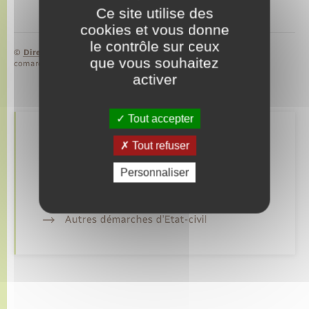
Ce site utilise des
cookies et vous donne
le contrôle sur ceux
©
Direction de l’information légale et administrative
que vous souhaitez
comarquage developpé par
baseo.io
activer
Tout accepter
Retrouvez aussi
Tout refuser
Personnaliser
Déclarer à l’état civil
Autres démarches d’Etat-civil