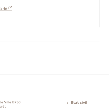
larié
de Ville BP50
Etat civil
orêt