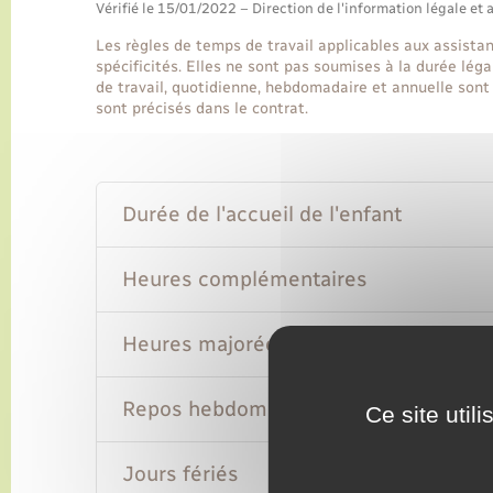
Vérifié le 15/01/2022 – Direction de l'information légale et 
Les règles de temps de travail applicables aux assist
spécificités. Elles ne sont pas soumises à la durée lé
de travail, quotidienne, hebdomadaire et annuelle sont 
sont précisés dans le contrat.
Durée de l'accueil de l'enfant
Heures complémentaires
Heures majorées
Repos hebdomadaire
Ce site util
Jours fériés