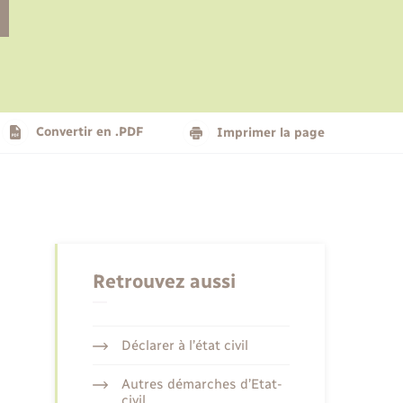
Le personnel municipal
Social
Logement - Urbanisme
Présentation de la commune
Convertir en .PDF
Imprimer la page
Nouvel habitant
Seniors
Retrouvez aussi
Déclarer à l’état civil
Autres démarches d’Etat-
civil