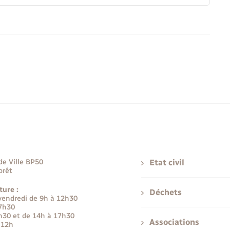
de Ville BP50
Etat civil
orêt
ture :
Déchets
 vendredi de 9h à 12h30
17h30
h30 et de 14h à 17h30
Associations
 12h