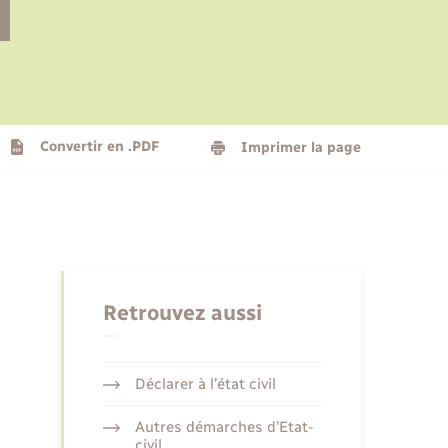
Le personnel municipal
Social
Logement - Urbanisme
Présentation de la commune
Convertir en .PDF
Imprimer la page
Nouvel habitant
Seniors
Retrouvez aussi
Déclarer à l’état civil
Autres démarches d’Etat-
civil