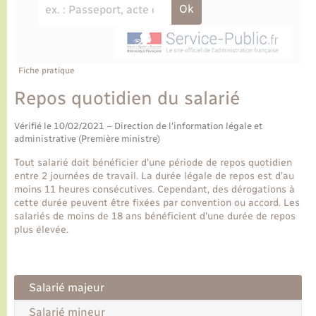
Ecole et cantine scolaire
Tourisme
CIDFF
Travaux - Autorisation d’occupation de l’espace
public
Ambulances
Permis de détention de chien
Transports scolaires
Bulletins d'informations communales
Etat-civil - Papiers - Citoyenneté
Recensement
Enfants – Jeunes
Aide à domicile
Le personnel municipal
Fiche pratique
Logement - Urbanisme
Social
Repos quotidien du salarié
Comment venir à Lyons-la-Forêt
Loisirs
Vérifié le 10/02/2021 – Direction de l'information légale et
administrative (Première ministre)
Plan interactif
Marchés de Lyons-la-Forêt
Tout salarié doit bénéficier d'une période de repos quotidien
entre 2 journées de travail. La durée légale de repos est d'au
Présentation de la commune
moins 11 heures consécutives. Cependant, des dérogations à
Nouvel habitant
cette durée peuvent être fixées par convention ou accord. Les
salariés de moins de 18 ans bénéficient d'une durée de repos
Histoire et patrimoine
plus élevée.
Numérique et services - accompagnement
L’intercommunalité
Organisation d’événement
Salarié majeur
Seniors
Salarié mineur