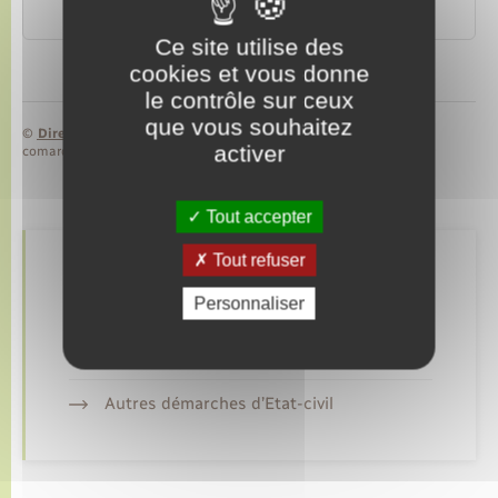
t-il les mêmes droits qu'un salarié français ?
Ce site utilise des
cookies et vous donne
le contrôle sur ceux
que vous souhaitez
©
Direction de l’information légale et administrative
activer
comarquage developpé par
baseo.io
Tout accepter
Tout refuser
Retrouvez aussi
Personnaliser
Déclarer à l’état civil
Autres démarches d’Etat-civil