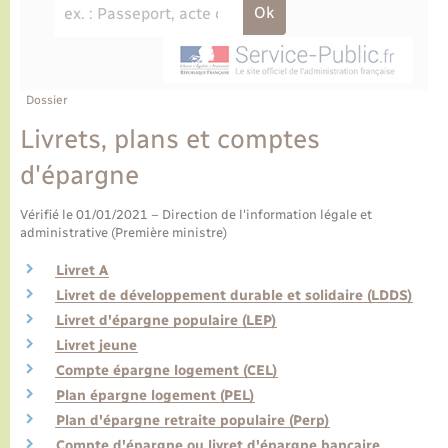
Ecole et cantine scolaire
Tourisme
CIDFF
Travaux - Autorisation d’occupation de l’espace
public
Ambulances
Permis de détention de chien
Transports scolaires
Bulletins d'informations communales
Etat-civil - Papiers - Citoyenneté
Recensement
Enfants – Jeunes
Aide à domicile
Le personnel municipal
Dossier
Logement - Urbanisme
Social
Livrets, plans et comptes
Comment venir à Lyons-la-Forêt
Loisirs
d'épargne
Plan interactif
Vérifié le 01/01/2021 – Direction de l'information légale et
Marchés de Lyons-la-Forêt
administrative (Première ministre)
Présentation de la commune
Livret A
Nouvel habitant
Livret de développement durable et solidaire (LDDS)
Histoire et patrimoine
Livret d'épargne populaire (LEP)
Numérique et services - accompagnement
Livret jeune
Compte épargne logement (CEL)
L’intercommunalité
Organisation d’événement
Plan épargne logement (PEL)
Plan d'épargne retraite populaire (Perp)
Seniors
Compte d'épargne ou livret d'épargne bancaire