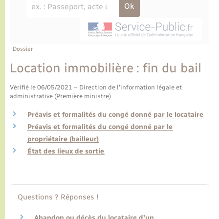
Ecole et cantine scolaire
Tourisme
CIDFF
Travaux - Autorisation d’occupation de l’espace
public
Ambulances
Permis de détention de chien
Transports scolaires
Bulletins d'informations communales
Etat-civil - Papiers - Citoyenneté
Recensement
Enfants – Jeunes
Aide à domicile
Le personnel municipal
Dossier
Logement - Urbanisme
Social
Location immobilière : fin du bail
Comment venir à Lyons-la-Forêt
Loisirs
Vérifié le 06/05/2021 – Direction de l'information légale et
administrative (Première ministre)
Plan interactif
Marchés de Lyons-la-Forêt
Préavis et formalités du congé donné par le locataire
Préavis et formalités du congé donné par le
Présentation de la commune
Nouvel habitant
propriétaire (bailleur)
État des lieux de sortie
Histoire et patrimoine
Numérique et services - accompagnement
L’intercommunalité
Organisation d’événement
Questions ? Réponses !
Seniors
Abandon ou décès du locataire d'un