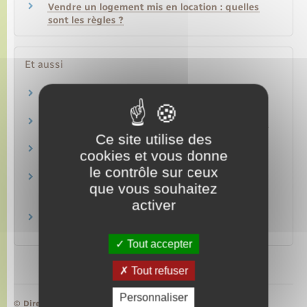
Vendre un logement mis en location : quelles
sont les règles ?
Et aussi
Devenir locataire d'un logement privé
Logement
Location immobilière : contrat de location (bail)
Logement
Ce site utilise des
Location immobilière : loyer
cookies et vous donne
Logement
le contrôle sur ceux
Location immobilière : obligations du
que vous souhaitez
propriétaire (bailleur)
activer
Logement
Location immobilière : obligations du locataire
Logement
Tout accepter
Tout refuser
Personnaliser
©
Direction de l’information légale et administrative