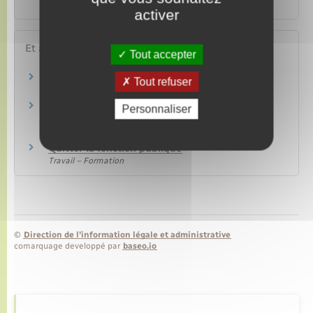
licenciement pour inaptitude physique ?
activer
Et aussi
Tout accepter
Licenciement économique
Tout refuser
Travail – Formation
Rupture du contrat de travail dans le secteur
Personnaliser
privé
Travail – Formation
Quitter la fonction publique
Travail – Formation
©
Direction de l’information légale et administrative
comarquage developpé par
baseo.io