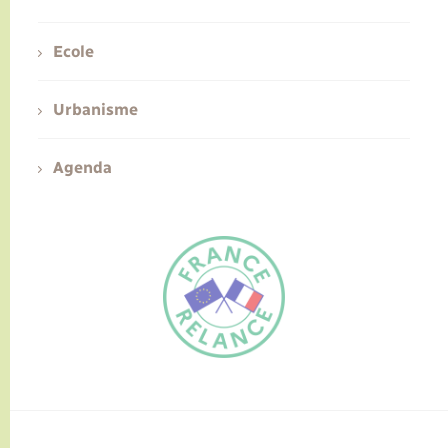
Ecole
Urbanisme
Agenda
FR
EN
Traduction du
DE
site automatisée