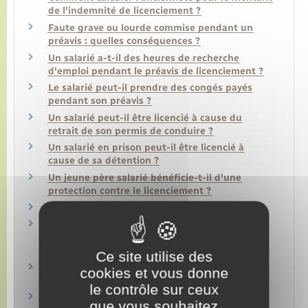
de l'indemnité de licenciement ?
Faute grave ou lourde commise pendant un
préavis : quelles conséquences ?
Un salarié a-t-il des heures de recherche
d'emploi pendant le préavis de licenciement ?
Le salarié peut-il prendre des congés payés
pendant son préavis ?
Un salarié peut-il être licencié à cause du
retrait de son permis de conduire ?
Un salarié en prison peut-il être licencié à
cause de sa détention ?
Un jeune père salarié bénéficie-t-il d'une
protection contre le licenciement ?
Qu'est-ce qu'un conseiller du salarié ?
Licenciement abusif ou nul : l'employeur ou le
salarié doit-il rembourser les allocations
chômage ?
Ce site utilise des
Salarié sans papier : quelles règles pour la
cookies et vous donne
rupture du contrat de travail ?
le contrôle sur ceux
Le salarié touche-t-il des indemnités en cas de
que vous souhaitez