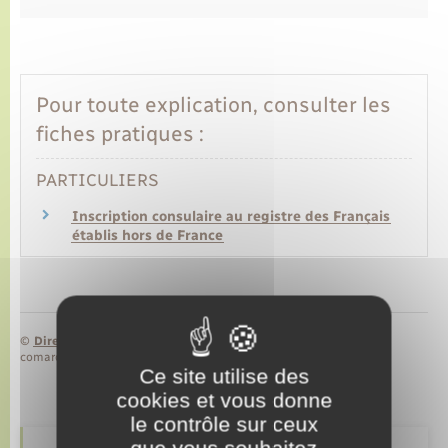
Transports
Pour toute explication, consulter les
Voirie et espace public
fiches pratiques :
PARTICULIERS
Inscription consulaire au registre des Français
établis hors de France
©
Direction de l’information légale et administrative
comarquage developpé par
baseo.io
Ce site utilise des
cookies et vous donne
le contrôle sur ceux
que vous souhaitez