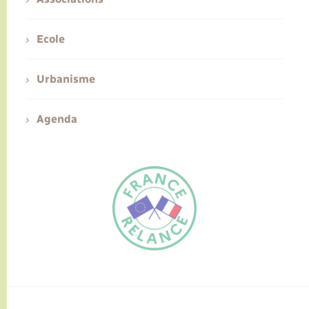
Ecole
Urbanisme
Agenda
FR
EN
Traduction du
DE
site automatisée