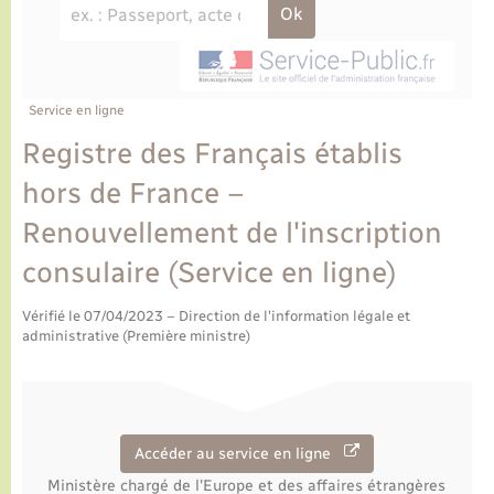
Ecole et cantine scolaire
Tourisme
CIDFF
Travaux - Autorisation d’occupation de l’espace
public
Ambulances
Permis de détention de chien
Transports scolaires
Bulletins d'informations communales
Etat-civil - Papiers - Citoyenneté
Recensement
Enfants – Jeunes
Aide à domicile
Le personnel municipal
Service en ligne
Logement - Urbanisme
Social
Registre des Français établis
Comment venir à Lyons-la-Forêt
Loisirs
hors de France –
Renouvellement de l'inscription
Plan interactif
Marchés de Lyons-la-Forêt
consulaire (Service en ligne)
Présentation de la commune
Nouvel habitant
Vérifié le 07/04/2023 – Direction de l'information légale et
administrative (Première ministre)
Histoire et patrimoine
Numérique et services - accompagnement
L’intercommunalité
Organisation d’événement
Accéder au service en ligne
Seniors
Ministère chargé de l'Europe et des affaires étrangères