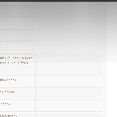
)
n> (si besoin avec
tres si vous êtes
al</span>
e</span>
/span>
ail</span>