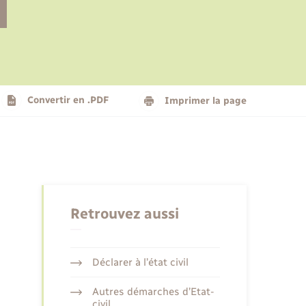
Le personnel municipal
Social
Logement - Urbanisme
Présentation de la commune
Convertir en .PDF
Imprimer la page
Nouvel habitant
Seniors
Retrouvez aussi
Déclarer à l’état civil
Autres démarches d’Etat-
civil