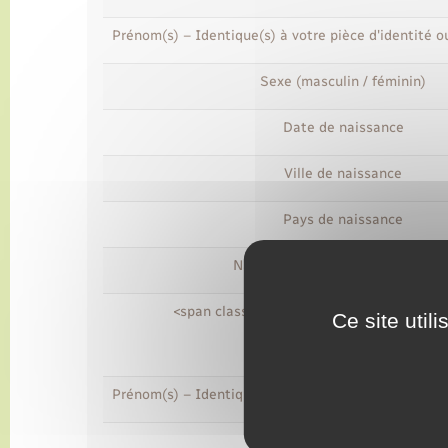
Prénom(s) – Identique(s) à votre pièce d'identité 
Sexe (masculin / féminin)
Date de naissance
Ville de naissance
Pays de naissance
Nationalité (française /étrangère
<span class="miseenevidence">Partenair
Ce site util
Prénom(s) – Identique(s) à votre pièce d'identité 
Sexe (masculin / féminin)