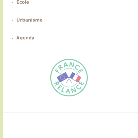
Ecole
Urbanisme
Agenda
FR
EN
Traduction du
DE
site automatisée