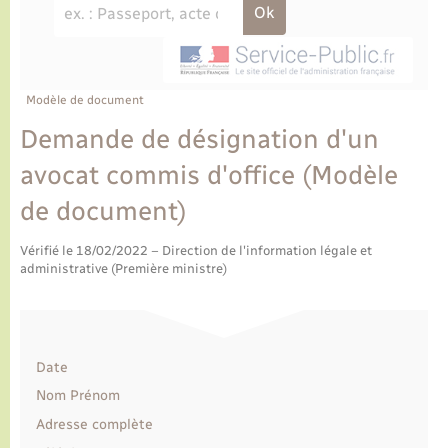
Ecole et cantine scolaire
Tourisme
CIDFF
Travaux - Autorisation d’occupation de l’espace
public
Ambulances
Permis de détention de chien
Transports scolaires
Bulletins d'informations communales
Etat-civil - Papiers - Citoyenneté
Recensement
Enfants – Jeunes
Aide à domicile
Le personnel municipal
Modèle de document
Logement - Urbanisme
Social
Demande de désignation d'un
Comment venir à Lyons-la-Forêt
Loisirs
avocat commis d'office (Modèle
de document)
Plan interactif
Marchés de Lyons-la-Forêt
Vérifié le 18/02/2022 – Direction de l'information légale et
Présentation de la commune
administrative (Première ministre)
Nouvel habitant
Histoire et patrimoine
Numérique et services - accompagnement
Date
L’intercommunalité
Organisation d’événement
Nom Prénom
Adresse complète
Seniors