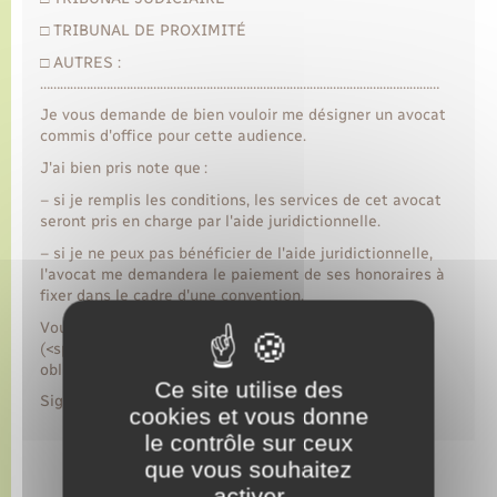
□ TRIBUNAL DE PROXIMITÉ
□ AUTRES :
…………………………………………………………………………………………………………
Je vous demande de bien vouloir me désigner un avocat
commis d'office pour cette audience.
J'ai bien pris note que :
– si je remplis les conditions, les services de cet avocat
seront pris en charge par l'aide juridictionnelle.
– si je ne peux pas bénéficier de l'aide juridictionnelle,
l'avocat me demandera le paiement de ses honoraires à
fixer dans le cadre d'une convention.
Vous trouverez ci-joint la copie de ma convocation
(<span class="miseenevidence">à joindre
obligatoirement</span>).
Ce site utilise des
Signature
cookies et vous donne
le contrôle sur ceux
que vous souhaitez
activer