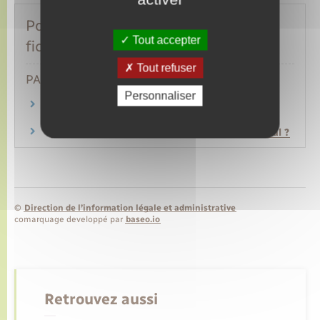
Pour toute explication, consulter les
Tout accepter
fiches pratiques :
Tout refuser
PARTICULIERS
Personnaliser
Comment bénéficier d'un avocat commis
d'office ?
L'avocat est-il obligatoire dans un procès pénal ?
©
Direction de l’information légale et administrative
comarquage developpé par
baseo.io
Retrouvez aussi