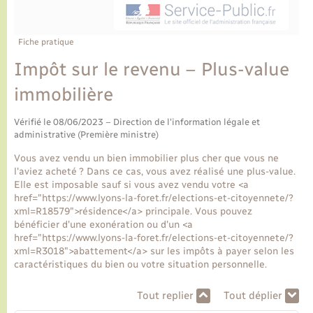
Ecole et cantine scolaire
Tourisme
CIDFF
Travaux - Autorisation d’occupation de l’espace
public
Ambulances
Permis de détention de chien
Transports scolaires
Bulletins d'informations communales
Etat-civil - Papiers - Citoyenneté
Recensement
Enfants – Jeunes
Fiche pratique
Aide à domicile
Impôt sur le revenu – Plus-value
Le personnel municipal
Logement - Urbanisme
Social
immobilière
Comment venir à Lyons-la-Forêt
Loisirs
Vérifié le 08/06/2023 – Direction de l'information légale et
administrative (Première ministre)
Plan interactif
Marchés de Lyons-la-Forêt
Vous avez vendu un bien immobilier plus cher que vous ne
l'aviez acheté ? Dans ce cas, vous avez réalisé une plus-value.
Présentation de la commune
Elle est imposable sauf si vous avez vendu votre <a
Nouvel habitant
href="https://www.lyons-la-foret.fr/elections-et-citoyennete/?
xml=R18579">résidence</a> principale. Vous pouvez
Histoire et patrimoine
bénéficier d'une exonération ou d'un <a
Numérique et services - accompagnement
href="https://www.lyons-la-foret.fr/elections-et-citoyennete/?
xml=R3018">abattement</a> sur les impôts à payer selon les
L’intercommunalité
caractéristiques du bien ou votre situation personnelle.
Organisation d’événement
Tout replier
Tout déplier
Seniors