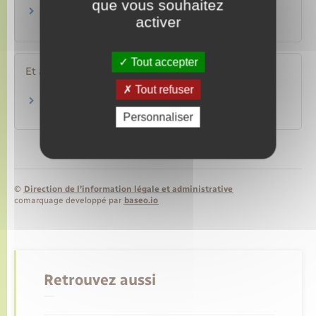
que vous souhaitez
Arme surclassée : comment régulariser votre
activer
situation ?
Tout accepter
Et aussi
Tout refuser
Armes
Loisirs – Sports – Culture
Personnaliser
©
Direction de l’information légale et administrative
comarquage developpé par
baseo.io
Retrouvez aussi