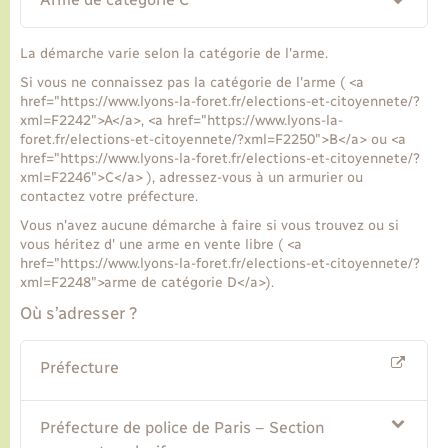
Transports
La démarche varie selon la catégorie de l'arme.
Si vous ne connaissez pas la catégorie de l'arme ( <a
href="https://www.lyons-la-foret.fr/elections-et-citoyennete/?
Voirie et espace public
xml=F2242">A</a>, <a href="https://www.lyons-la-
foret.fr/elections-et-citoyennete/?xml=F2250">B</a> ou <a
href="https://www.lyons-la-foret.fr/elections-et-citoyennete/?
xml=F2246">C</a> ), adressez-vous à un armurier ou
contactez votre préfecture.
Vous n'avez aucune démarche à faire si vous trouvez ou si
vous héritez d' une arme en vente libre ( <a
href="https://www.lyons-la-foret.fr/elections-et-citoyennete/?
xml=F2248">arme de catégorie D</a>).
Où s’adresser ?
Préfecture
Préfecture de police de Paris – Section