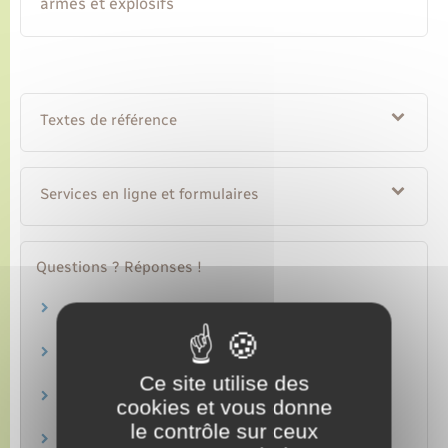
armes et explosifs
Textes de référence
Services en ligne et formulaires
Questions ? Réponses !
Armes : à quoi correspondent les différentes
catégories ?
Que faire en cas de vol ou de perte d'une arme
?
Ce site utilise des
Détention d'une arme : faut-il signaler son
cookies et vous donne
changement d'adresse ?
le contrôle sur ceux
Qui peut porter et transporter une arme ?