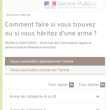
Ecole et cantine scolaire
Tourisme
CIDFF
Travaux - Autorisation d’occupation de l’espace
public
Ambulances
Permis de détention de chien
Transports scolaires
Bulletins d'informations communales
Etat-civil - Papiers - Citoyenneté
Recensement
Enfants – Jeunes
Question-réponse
Aide à domicile
Comment faire si vous trouvez
Le personnel municipal
Logement - Urbanisme
Social
ou si vous héritez d'une arme ?
Comment venir à Lyons-la-Forêt
Loisirs
Vérifié le 10/07/2023 – Direction de l'information légale et
administrative (Première ministre)
Plan interactif
Marchés de Lyons-la-Forêt
Vous souhaitez abandonner l'arme
Présentation de la commune
Nouvel habitant
Vous souhaitez conserver l'arme
Histoire et patrimoine
Numérique et services - accompagnement
Tout replier
Tout déplier
L’intercommunalité
Organisation d’événement
Arme de catégorie A ou B
Seniors
Arme de catégorie C