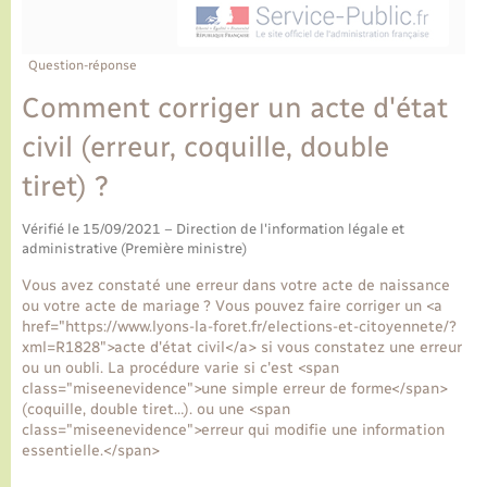
Ecole et cantine scolaire
Tourisme
CIDFF
Travaux - Autorisation d’occupation de l’espace
public
Ambulances
Permis de détention de chien
Transports scolaires
Bulletins d'informations communales
Etat-civil - Papiers - Citoyenneté
Recensement
Enfants – Jeunes
Question-réponse
Aide à domicile
Comment corriger un acte d'état
Le personnel municipal
Logement - Urbanisme
Social
civil (erreur, coquille, double
Comment venir à Lyons-la-Forêt
Loisirs
tiret) ?
Plan interactif
Vérifié le 15/09/2021 – Direction de l'information légale et
Marchés de Lyons-la-Forêt
administrative (Première ministre)
Présentation de la commune
Vous avez constaté une erreur dans votre acte de naissance
Nouvel habitant
ou votre acte de mariage ? Vous pouvez faire corriger un <a
href="https://www.lyons-la-foret.fr/elections-et-citoyennete/?
Histoire et patrimoine
xml=R1828">acte d'état civil</a> si vous constatez une erreur
Numérique et services - accompagnement
ou un oubli. La procédure varie si c'est <span
class="miseenevidence">une simple erreur de forme</span>
L’intercommunalité
(coquille, double tiret…). ou une <span
Organisation d’événement
class="miseenevidence">erreur qui modifie une information
essentielle.</span>
Seniors