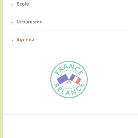
Ecole
Urbanisme
Agenda
FR
EN
Traduction du
DE
site automatisée