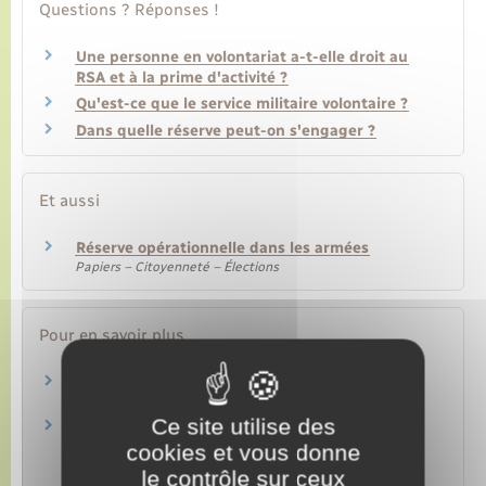
Questions ? Réponses !
Une personne en volontariat a-t-elle droit au
RSA et à la prime d'activité ?
Qu'est-ce que le service militaire volontaire ?
Dans quelle réserve peut-on s'engager ?
Et aussi
Réserve opérationnelle dans les armées
Papiers – Citoyenneté – Élections
Pour en savoir plus
Volontariat dans la Gendarmerie nationale
Ministère chargé de l'intérieur
Ce site utilise des
Arrêté du 19 avril 2022 relatif au recrutement
des volontaires dans les armées en service au
cookies et vous donne
sein de la gendarmerie nationale
le contrôle sur ceux