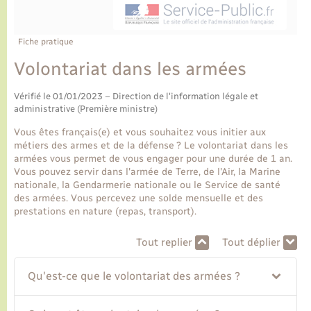
Ecole et cantine scolaire
Tourisme
CIDFF
Travaux - Autorisation d’occupation de l’espace
public
Ambulances
Permis de détention de chien
Transports scolaires
Bulletins d'informations communales
Etat-civil - Papiers - Citoyenneté
Recensement
Enfants – Jeunes
Fiche pratique
Aide à domicile
Volontariat dans les armées
Le personnel municipal
Logement - Urbanisme
Social
Vérifié le 01/01/2023 – Direction de l'information légale et
Comment venir à Lyons-la-Forêt
administrative (Première ministre)
Loisirs
Vous êtes français(e) et vous souhaitez vous initier aux
Plan interactif
métiers des armes et de la défense ? Le volontariat dans les
Marchés de Lyons-la-Forêt
armées vous permet de vous engager pour une durée de 1 an.
Vous pouvez servir dans l'armée de Terre, de l'Air, la Marine
Présentation de la commune
nationale, la Gendarmerie nationale ou le Service de santé
Nouvel habitant
des armées. Vous percevez une solde mensuelle et des
prestations en nature (repas, transport).
Histoire et patrimoine
Numérique et services - accompagnement
Tout replier
Tout déplier
L’intercommunalité
Organisation d’événement
Qu'est-ce que le volontariat des armées ?
Seniors