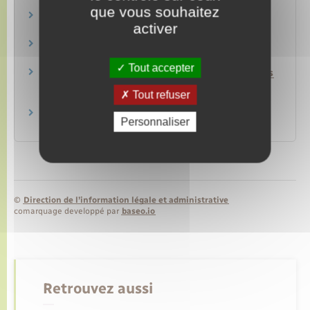
Ministère chargé de l'intérieur
que vous souhaitez
Volontariat dans la Marine nationale
activer
Ministère chargé de la défense
Découvrir l'Armée de l'Air
Ministère chargé de la défense
Tout accepter
Volontariat dans le service de santé des armées
Tout refuser
Ministère chargé de la défense
Recrutement dans les armées
Personnaliser
Ministère chargé de la défense
©
Direction de l’information légale et administrative
comarquage developpé par
baseo.io
Retrouvez aussi