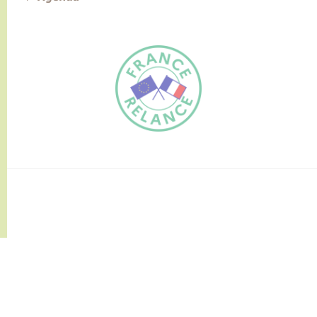
FR
EN
Traduction du
DE
site automatisée