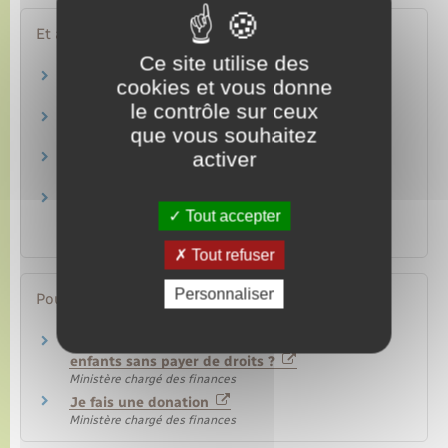
Et aussi
Ce site utilise des
Droits de succession et de donation
cookies et vous donne
Argent – Impôts – Consommation
le contrôle sur ceux
Comment faire une donation
que vous souhaitez
Famille – Scolarité
activer
Adoption
Famille – Scolarité
Droits de donation – Biens imposables et
Tout accepter
principales exonérations
Argent – Impôts – Consommation
Tout refuser
Personnaliser
Pour en savoir plus
Que puis-je donner à mes enfants, petits-
enfants sans payer de droits ?
Ministère chargé des finances
Je fais une donation
Ministère chargé des finances