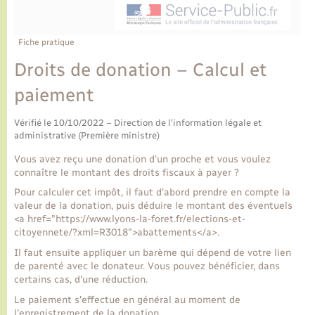
Ecole et cantine scolaire
Tourisme
CIDFF
Travaux - Autorisation d’occupation de l’espace
public
Ambulances
Permis de détention de chien
Transports scolaires
Bulletins d'informations communales
Etat-civil - Papiers - Citoyenneté
Recensement
Enfants – Jeunes
Fiche pratique
Aide à domicile
Droits de donation – Calcul et
Le personnel municipal
Logement - Urbanisme
Social
paiement
Comment venir à Lyons-la-Forêt
Loisirs
Vérifié le 10/10/2022 – Direction de l'information légale et
administrative (Première ministre)
Plan interactif
Marchés de Lyons-la-Forêt
Vous avez reçu une donation d'un proche et vous voulez
connaître le montant des droits fiscaux à payer ?
Présentation de la commune
Nouvel habitant
Pour calculer cet impôt, il faut d'abord prendre en compte la
valeur de la donation, puis déduire le montant des éventuels
<a href="https://www.lyons-la-foret.fr/elections-et-
Histoire et patrimoine
Numérique et services - accompagnement
citoyennete/?xml=R3018">abattements</a>.
Il faut ensuite appliquer un barème qui dépend de votre lien
L’intercommunalité
de parenté avec le donateur. Vous pouvez bénéficier, dans
Organisation d’événement
certains cas, d'une réduction.
Le paiement s'effectue en général au moment de
Seniors
l'enregistrement de la donation.