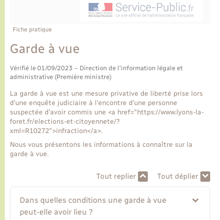
Ecole et cantine scolaire
Tourisme
CIDFF
Travaux - Autorisation d’occupation de l’espace
public
Ambulances
Permis de détention de chien
Transports scolaires
Bulletins d'informations communales
Etat-civil - Papiers - Citoyenneté
Recensement
Enfants – Jeunes
Fiche pratique
Aide à domicile
Garde à vue
Le personnel municipal
Logement - Urbanisme
Social
Vérifié le 01/09/2023 – Direction de l'information légale et
Comment venir à Lyons-la-Forêt
administrative (Première ministre)
Loisirs
La garde à vue est une mesure privative de liberté prise lors
Plan interactif
d'une enquête judiciaire à l'encontre d'une personne
Marchés de Lyons-la-Forêt
suspectée d'avoir commis une <a href="https://www.lyons-la-
foret.fr/elections-et-citoyennete/?
Présentation de la commune
xml=R10272">infraction</a>.
Nouvel habitant
Nous vous présentons les informations à connaître sur la
garde à vue.
Histoire et patrimoine
Numérique et services - accompagnement
Tout replier
Tout déplier
L’intercommunalité
Organisation d’événement
Dans quelles conditions une garde à vue
peut-elle avoir lieu ?
Seniors