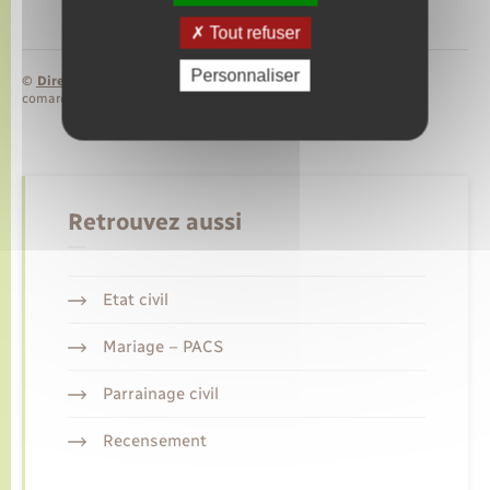
Tout refuser
Personnaliser
©
Direction de l’information légale et administrative
comarquage developpé par
baseo.io
Retrouvez aussi
Etat civil
Mariage – PACS
Parrainage civil
Recensement