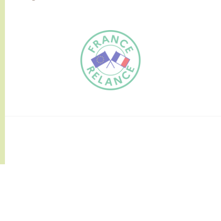
FR
EN
Traduction du
DE
site automatisée