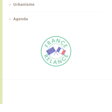
Urbanisme
Agenda
FR
EN
Traduction du
DE
site automatisée