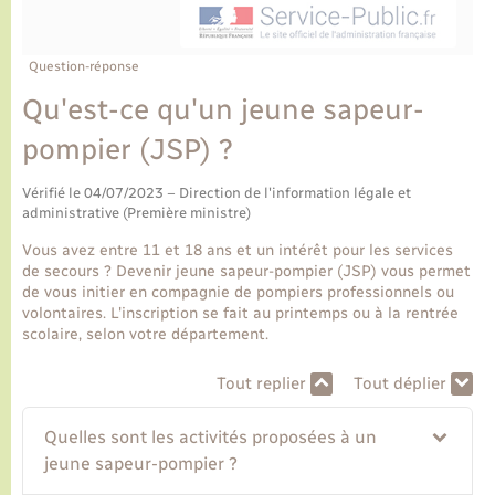
Ecole et cantine scolaire
Tourisme
CIDFF
Travaux - Autorisation d’occupation de l’espace
public
Ambulances
Permis de détention de chien
Transports scolaires
Bulletins d'informations communales
Etat-civil - Papiers - Citoyenneté
Recensement
Enfants – Jeunes
Question-réponse
Aide à domicile
Qu'est-ce qu'un jeune sapeur-
Le personnel municipal
Logement - Urbanisme
Social
pompier (JSP) ?
Comment venir à Lyons-la-Forêt
Loisirs
Vérifié le 04/07/2023 – Direction de l'information légale et
administrative (Première ministre)
Plan interactif
Marchés de Lyons-la-Forêt
Vous avez entre 11 et 18 ans et un intérêt pour les services
de secours ? Devenir jeune sapeur-pompier (JSP) vous permet
Présentation de la commune
de vous initier en compagnie de pompiers professionnels ou
Nouvel habitant
volontaires. L'inscription se fait au printemps ou à la rentrée
scolaire, selon votre département.
Histoire et patrimoine
Numérique et services - accompagnement
Tout replier
Tout déplier
L’intercommunalité
Organisation d’événement
Quelles sont les activités proposées à un
jeune sapeur-pompier ?
Seniors