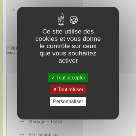
Devenir jeune sapeur-pompier
Sapeurs-pompiers de France
Ce site utilise des
cookies et vous donne
le contrôle sur ceux
©
Direction de l’information légale et administrative
que vous souhaitez
comarquage developpé par
baseo.io
activer
Tout accepter
Retrouvez aussi
Tout refuser
Personnaliser
Etat civil
Mariage – PACS
Parrainage civil