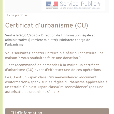
Ecole et cantine scolaire
Tourisme
CIDFF
Travaux - Autorisation d’occupation de l’espace
public
Ambulances
Permis de détention de chien
Transports scolaires
Bulletins d'informations communales
Etat-civil - Papiers - Citoyenneté
Recensement
Enfants – Jeunes
Fiche pratique
Aide à domicile
Certificat d'urbanisme (CU)
Le personnel municipal
Logement - Urbanisme
Social
Vérifié le 20/04/2023 – Direction de l'information légale et
Comment venir à Lyons-la-Forêt
administrative (Première ministre), Ministère chargé de
Loisirs
l'urbanisme
Plan interactif
Vous souhaitez acheter un terrain à bâtir ou construire une
Marchés de Lyons-la-Forêt
maison ? Vous souhaitez faire une donation ?
Il est recommandé de demander à la mairie un certificat
Présentation de la commune
Nouvel habitant
d'urbanisme (CU) avant d'effectuer une de ces opérations.
Le CU est un <span class="miseenevidence">document
Histoire et patrimoine
d'information</span> sur les règles d'urbanisme applicables à
Numérique et services - accompagnement
un terrain. Ce n'est <span class="miseenevidence">pas une
autorisation d'urbanisme</span>.
L’intercommunalité
Organisation d’événement
Seniors
CU d'information