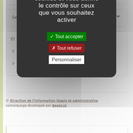
le contrôle sur ceux
que vous souhaitez
Services en ligne et formulaires
activer
Tout accepter
Et aussi
Tout refuser
Autorisation d'urbanisme
Logement
Personnaliser
Urbanisme – BTP
Secteurs d'activité
©
Direction de l’information légale et administrative
comarquage developpé par
baseo.io