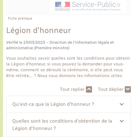
Ecole et cantine scolaire
Tourisme
CIDFF
Travaux - Autorisation d’occupation de l’espace
public
Ambulances
Permis de détention de chien
Transports scolaires
Bulletins d'informations communales
Etat-civil - Papiers - Citoyenneté
Recensement
Enfants – Jeunes
Fiche pratique
Aide à domicile
Légion d'honneur
Le personnel municipal
Logement - Urbanisme
Social
Vérifié le 23/03/2023 – Direction de l'information légale et
Comment venir à Lyons-la-Forêt
administrative (Première ministre)
Loisirs
Vous souhaitez savoir quelles sont les conditions pour obtenir
Plan interactif
la Légion d'honneur, si vous pouvez la demander pour vous-
Marchés de Lyons-la-Forêt
même, comment se déroule la cérémonie, si elle peut vous
être retirée,… ? Nous vous donnons les informations utiles.
Présentation de la commune
Nouvel habitant
Tout replier
Tout déplier
Histoire et patrimoine
Numérique et services - accompagnement
Qu'est-ce que la Légion d'honneur ?
L’intercommunalité
Organisation d’événement
Quelles sont les conditions d'obtention de la
Légion d'honneur ?
Seniors