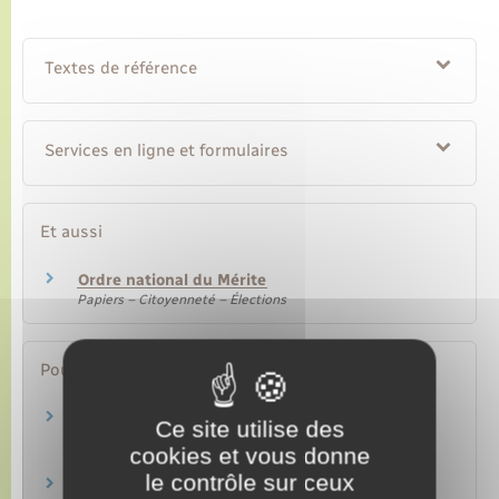
Textes de référence
Services en ligne et formulaires
Et aussi
Ordre national du Mérite
Papiers – Citoyenneté – Élections
Pour en savoir plus
Critères d'attribution de la Légion d'honneur
Ce site utilise des
cookies et vous donne
Grande chancellerie de la Légion d'honneur
le contrôle sur ceux
Parcours d'attribution