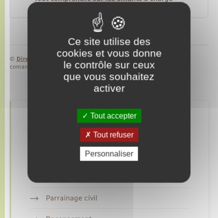
Caisse nationale des allocations familiales (Cnaf)
Ce site utilise des
cookies et vous donne
©
Direction de l’information légale et administrative
le contrôle sur ceux
comarquage developpé par
baseo.io
que vous souhaitez
activer
Tout accepter
Retrouvez aussi
Tout refuser
Personnaliser
Etat civil
Mariage – PACS
Parrainage civil