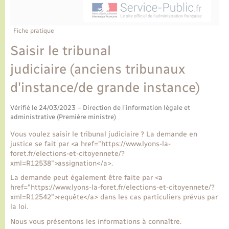
Ecole et cantine scolaire
Tourisme
CIDFF
Travaux - Autorisation d’occupation de l’espace
public
Ambulances
Permis de détention de chien
Transports scolaires
Bulletins d'informations communales
Etat-civil - Papiers - Citoyenneté
Recensement
Enfants – Jeunes
Fiche pratique
Aide à domicile
Saisir le tribunal
Le personnel municipal
Logement - Urbanisme
Social
judiciaire (anciens tribunaux
Comment venir à Lyons-la-Forêt
Loisirs
d'instance/de grande instance)
Plan interactif
Vérifié le 24/03/2023 – Direction de l'information légale et
Marchés de Lyons-la-Forêt
administrative (Première ministre)
Présentation de la commune
Vous voulez saisir le tribunal judiciaire ? La demande en
Nouvel habitant
justice se fait par <a href="https://www.lyons-la-
foret.fr/elections-et-citoyennete/?
Histoire et patrimoine
xml=R12538">assignation</a>.
Numérique et services - accompagnement
La demande peut également être faite par <a
href="https://www.lyons-la-foret.fr/elections-et-citoyennete/?
L’intercommunalité
Organisation d’événement
xml=R12542">requête</a> dans les cas particuliers prévus par
la loi.
Nous vous présentons les informations à connaître.
Seniors