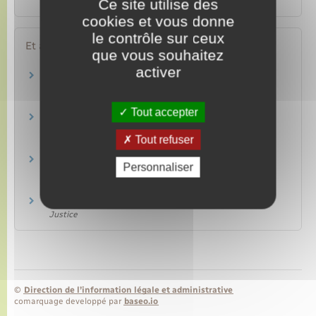
Ce site utilise des
cookies et vous donne
le contrôle sur ceux
Et aussi
que vous souhaitez
activer
Déroulement d'un procès civil devant le
tribunal judiciaire (fusion TGI/TI)
Justice
Tout accepter
Saisir le tribunal de proximité (ex-tribunal
d'instance)
Tout refuser
Justice
Saisir le juge des contentieux de la protection
Personnaliser
(crédit à la consommation, bail)
Justice
Requête conjointe devant un tribunal civil
Justice
©
Direction de l’information légale et administrative
comarquage developpé par
baseo.io