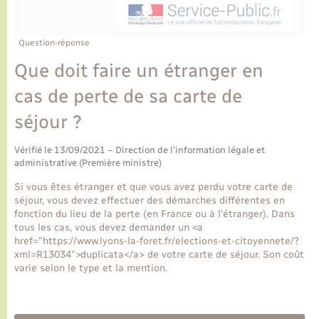
Ecole et cantine scolaire
Tourisme
CIDFF
Travaux - Autorisation d’occupation de l’espace
public
Ambulances
Permis de détention de chien
Transports scolaires
Bulletins d'informations communales
Etat-civil - Papiers - Citoyenneté
Recensement
Enfants – Jeunes
Question-réponse
Aide à domicile
Que doit faire un étranger en
Le personnel municipal
Logement - Urbanisme
Social
cas de perte de sa carte de
Comment venir à Lyons-la-Forêt
Loisirs
séjour ?
Plan interactif
Vérifié le 13/09/2021 – Direction de l'information légale et
Marchés de Lyons-la-Forêt
administrative (Première ministre)
Présentation de la commune
Si vous êtes étranger et que vous avez perdu votre carte de
Nouvel habitant
séjour, vous devez effectuer des démarches différentes en
fonction du lieu de la perte (en France ou à l'étranger). Dans
Histoire et patrimoine
tous les cas, vous devez demander un <a
Numérique et services - accompagnement
href="https://www.lyons-la-foret.fr/elections-et-citoyennete/?
xml=R13034">duplicata</a> de votre carte de séjour. Son coût
L’intercommunalité
varie selon le type et la mention.
Organisation d’événement
Seniors