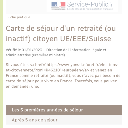
Ecole et cantine scolaire
Tourisme
CIDFF
Travaux - Autorisation d’occupation de l’espace
public
Ambulances
Permis de détention de chien
Transports scolaires
Bulletins d'informations communales
Etat-civil - Papiers - Citoyenneté
Recensement
Enfants – Jeunes
Fiche pratique
Aide à domicile
Carte de séjour d'un retraité (ou
Le personnel municipal
Logement - Urbanisme
Social
inactif) citoyen UE/EEE/Suisse
Comment venir à Lyons-la-Forêt
Loisirs
Vérifié le 01/01/2023 – Direction de l'information légale et
administrative (Première ministre)
Plan interactif
Marchés de Lyons-la-Forêt
Si vous êtes <a href="https://www.lyons-la-foret.fr/elections-
et-citoyennete/?xml=R46210">européen</a> et venez en
Présentation de la commune
France comme retraité (ou inactif), vous n'avez pas besoin de
Nouvel habitant
carte de séjour pour vivre en France. Toutefois, vous pouvez
en demander une.
Histoire et patrimoine
Numérique et services - accompagnement
L’intercommunalité
Organisation d’événement
Les 5 premières années de séjour
Après 5 ans de séjour
Seniors