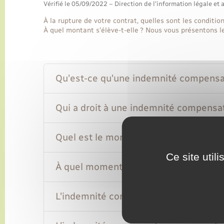
Vérifié le 05/09/2022 – Direction de l'information légale et 
À la rupture de votre contrat, quelles sont les conditi
À quel montant s'élève-t-elle ? Nous vous présentons le
Qu'est-ce qu'une indemnité compensat
Qui a droit à une indemnité compensat
Quel est le montant de l'indemnité co
Ce site util
À quel moment l'indemnité compensatri
L'indemnité compensatrice de préavis 