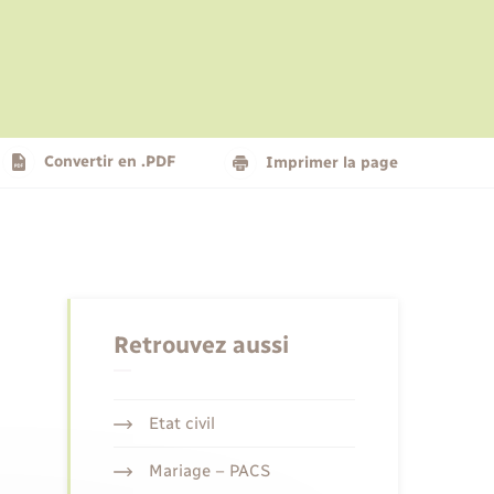
Le personnel municipal
Social
Logement - Urbanisme
Présentation de la commune
Convertir en .PDF
Imprimer la page
Nouvel habitant
Seniors
Retrouvez aussi
Etat civil
Mariage – PACS