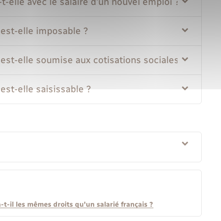
elle avec le salaire d'un nouvel emploi ?
est-elle imposable ?
est-elle soumise aux cotisations sociales ?
st-elle saisissable ?
t-il les mêmes droits qu'un salarié français ?