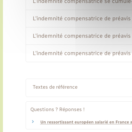
L'indemnité compensatrice se cumule-t-
L'indemnité compensatrice de préavis 
L'indemnité compensatrice de préavis 
L'indemnité compensatrice de préavis e
Textes de référence
Questions ? Réponses !
Un ressortissant européen salarié en France a-