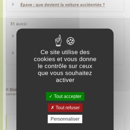
Épave : que devient la voiture accidentée ?
Et aussi
Assurance : démarches à effectuer en cas de
vol de véhicule
Argent – Impôts – Consommation
Ce site utilise des
Vol de plaque d'immatriculation
cookies et vous donne
Transports – Mobilité
le contrôle sur ceux
que vous souhaitez
activer
©
Direction de l’information légale et administrative
comarquage developpé par
baseo.io
Tout accepter
Tout refuser
Personnaliser
Retrouvez aussi