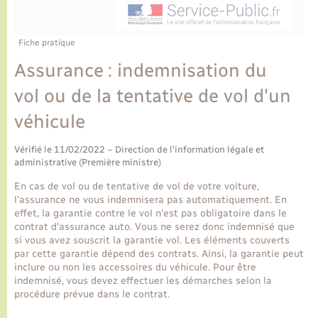
Ecole et cantine scolaire
Tourisme
CIDFF
Travaux - Autorisation d’occupation de l’espace
public
Ambulances
Permis de détention de chien
Transports scolaires
Bulletins d'informations communales
Etat-civil - Papiers - Citoyenneté
Recensement
Enfants – Jeunes
Fiche pratique
Aide à domicile
Assurance : indemnisation du
Le personnel municipal
Logement - Urbanisme
Social
vol ou de la tentative de vol d'un
Comment venir à Lyons-la-Forêt
Loisirs
véhicule
Plan interactif
Vérifié le 11/02/2022 – Direction de l'information légale et
Marchés de Lyons-la-Forêt
administrative (Première ministre)
Présentation de la commune
En cas de vol ou de tentative de vol de votre voiture,
Nouvel habitant
l'assurance ne vous indemnisera pas automatiquement. En
effet, la garantie contre le vol n'est pas obligatoire dans le
Histoire et patrimoine
contrat d'assurance auto. Vous ne serez donc indemnisé que
Numérique et services - accompagnement
si vous avez souscrit la garantie vol. Les éléments couverts
par cette garantie dépend des contrats. Ainsi, la garantie peut
L’intercommunalité
inclure ou non les accessoires du véhicule. Pour être
Organisation d’événement
indemnisé, vous devez effectuer les démarches selon la
procédure prévue dans le contrat.
Seniors