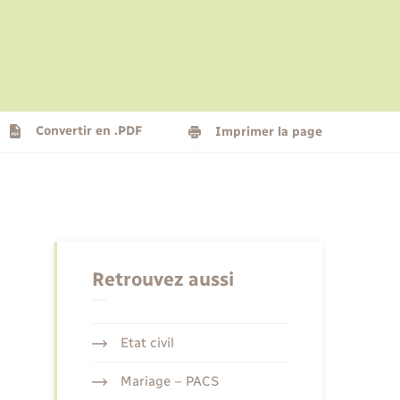
Le personnel municipal
Social
Logement - Urbanisme
Présentation de la commune
Convertir en .PDF
Imprimer la page
Nouvel habitant
Seniors
Retrouvez aussi
Etat civil
Mariage – PACS