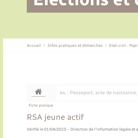
Alerte et informations aux
Location de 2 roues
Conseil municipal
Parrainage civil
Tourisme
Ecole et cantine scolaire
EHPAD local
populations
CIDFF
Travaux - Autorisation d’occupation
Eau - Assainissement
de l’espace public
Comment venir à Lyons-la-Forêt
Accueil
Infos pratiques et démarches
Etat-civil - Pap
Loisirs
Histoire et patrimoine
Numérique et services -
accompagnement
Transports
Fiche pratique
RSA jeune actif
Vérifié le 01/04/2023 – Direction de l'information légale et 