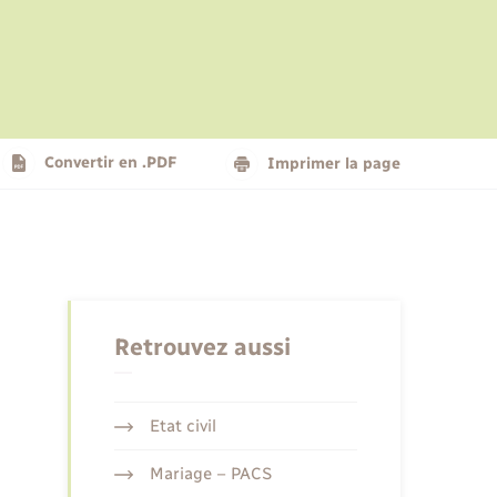
Le personnel municipal
Social
Logement - Urbanisme
Présentation de la commune
Convertir en .PDF
Imprimer la page
Nouvel habitant
Seniors
Retrouvez aussi
Etat civil
Mariage – PACS