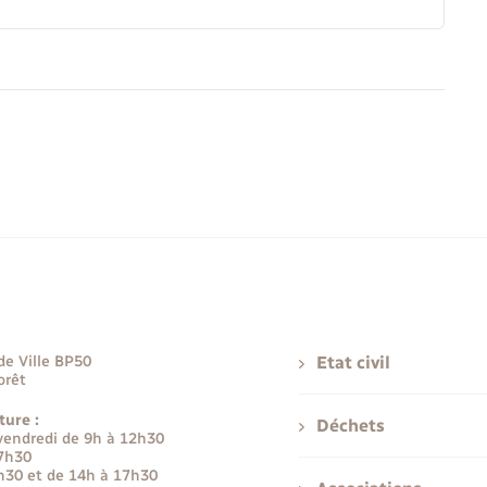
de Ville BP50
Etat civil
orêt
ture :
Déchets
 vendredi de 9h à 12h30
17h30
h30 et de 14h à 17h30