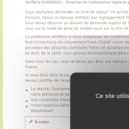
Vérifié le 21/04/2021 – Direction de l'information légale et 
Vous souhaitez demander un titre de séjour "vie privée 
français, époux ou épouse entré(e) par regroupement fa
Vous devez déposer un dossier de demande auprès de la
vous sur le mode de prise de rendez-vous sur le site int
La préfecture vérifiera si vous remplissez les condition
foret.fr/elections-et-citoyennete/?xml=F2209">carte de 
possédez des attaches familiales fortes et durables en
de droit de la carte, vous pouvez éventuellement être r
Dans tous les cas, vous ne devez pas être une menace po
France.
Si vous êtes dans le cas d'une admission exceptionnelle
devrez justifier de l'ensemble des conditions suivantes 
La réalité, l'ancienneté, l'intensité et la stabilité 
votre présence et de votre vie de couple en France, 
Ce site util
Vos conditions d’existence en France
Votre insertion dans la société française (notamme
République)
À noter