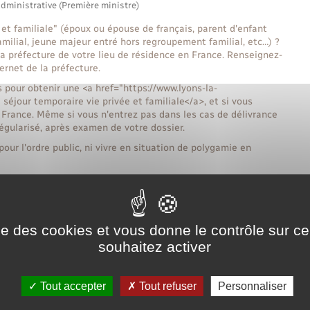
administrative (Première ministre)
et familiale" (époux ou épouse de français, parent d'enfant
milial, jeune majeur entré hors regroupement familial, etc…) ?
 préfecture de votre lieu de résidence en France. Renseignez-
ernet de la préfecture.
s pour obtenir une <a href="https://www.lyons-la-
séjour temporaire vie privée et familiale</a>, et si vous
 France. Même si vous n'entrez pas dans les cas de délivrance
égularisé, après examen de votre dossier.
ur l'ordre public, ni vivre en situation de polygamie en
 au séjour au titre des attaches familiales en France, vous
:
de vos liens personnels et familiaux en France (ancienneté de
enfants nés de cette union, etc.)
ise des cookies et vous donne le contrôle sur 
souhaitez activer
nt en tenant compte de votre connaissance des valeurs de la
Tout accepter
Tout refuser
Personnaliser