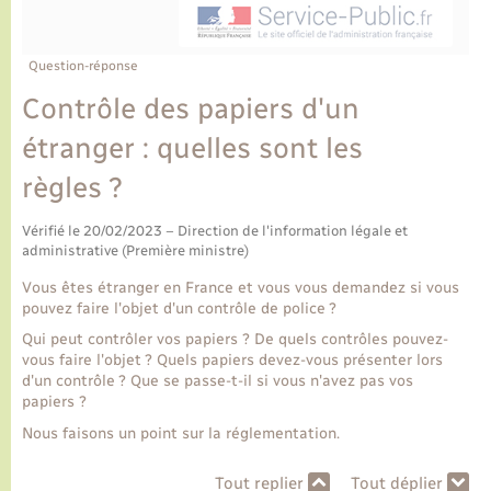
Ecole et cantine scolaire
Tourisme
CIDFF
Travaux - Autorisation d’occupation de l’espace
public
Ambulances
Permis de détention de chien
Transports scolaires
Bulletins d'informations communales
Etat-civil - Papiers - Citoyenneté
Recensement
Enfants – Jeunes
Question-réponse
Aide à domicile
Contrôle des papiers d'un
Le personnel municipal
Logement - Urbanisme
Social
étranger : quelles sont les
Comment venir à Lyons-la-Forêt
Loisirs
règles ?
Plan interactif
Vérifié le 20/02/2023 – Direction de l'information légale et
Marchés de Lyons-la-Forêt
administrative (Première ministre)
Présentation de la commune
Vous êtes étranger en France et vous vous demandez si vous
Nouvel habitant
pouvez faire l'objet d'un contrôle de police ?
Qui peut contrôler vos papiers ? De quels contrôles pouvez-
Histoire et patrimoine
Numérique et services - accompagnement
vous faire l'objet ? Quels papiers devez-vous présenter lors
d'un contrôle ? Que se passe-t-il si vous n'avez pas vos
papiers ?
L’intercommunalité
Organisation d’événement
Nous faisons un point sur la réglementation.
Seniors
Tout replier
Tout déplier