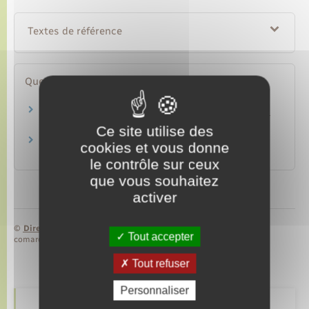
Textes de référence
Questions ? Réponses !
Qu'est-ce qu'un récépissé de demande de titre
de séjour ?
Ce site utilise des
Qu'est-ce que la retenue pour vérification du
cookies et vous donne
droit au séjour d'un étranger ?
le contrôle sur ceux
que vous souhaitez
activer
©
Direction de l’information légale et administrative
Tout accepter
comarquage developpé par
baseo.io
Tout refuser
Personnaliser