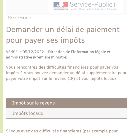
Ecole et cantine scolaire
Tourisme
CIDFF
Travaux - Autorisation d’occupation de l’espace
public
Ambulances
Permis de détention de chien
Transports scolaires
Bulletins d'informations communales
Etat-civil - Papiers - Citoyenneté
Recensement
Enfants – Jeunes
Fiche pratique
Aide à domicile
Demander un délai de paiement
Le personnel municipal
Logement - Urbanisme
Social
pour payer ses impôts
Comment venir à Lyons-la-Forêt
Loisirs
Vérifié le 05/12/2022 – Direction de l'information légale et
administrative (Première ministre)
Plan interactif
Marchés de Lyons-la-Forêt
Vous rencontrez des difficultés financières pour payer vos
impôts ? Vous pouvez demander un délai supplémentaire pour
Présentation de la commune
payer votre impôt sur le revenu (IR) et vos impôts locaux.
Nouvel habitant
Histoire et patrimoine
Numérique et services - accompagnement
Impôt sur le revenu
L’intercommunalité
Impôts locaux
Organisation d’événement
Seniors
Si vous avez des difficultés financières (par exemple pour