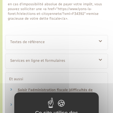
en cas d'impossibilité absolue de payer votre impôt, vous
pouvez solliciter une <a href="https://www.lyons-la-
foret.fr/elections-et-citoyennete/?xml=F34392">remise
gracieuse de votre dette fiscale</a>.
Textes de référence
Services en ligne et formulaires
Et aussi
Saisir l'administration fiscale (difficultés de
paiement, réclamation…)
Argent – Impôts – Consommation
Impôt sur le revenu : calcul et paiement
Argent – Impôts – Consommation
Ce site utilise des