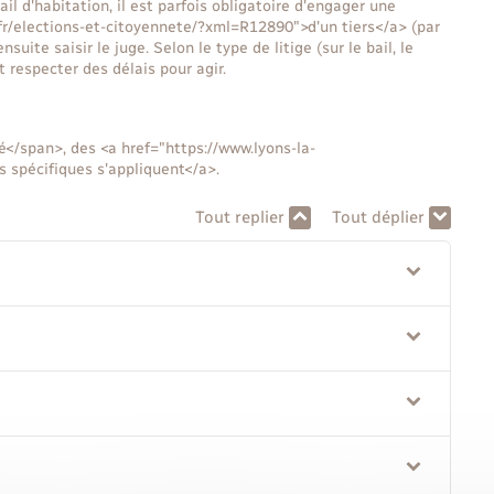
il d'habitation, il est parfois obligatoire d'engager une
.fr/elections-et-citoyennete/?xml=R12890">d'un tiers</a> (par
suite saisir le juge. Selon le type de litige (sur le bail, le
nt respecter des délais pour agir.
</span>, des <a href="https://www.lyons-la-
s spécifiques s'appliquent</a>.
Tout replier
Tout déplier