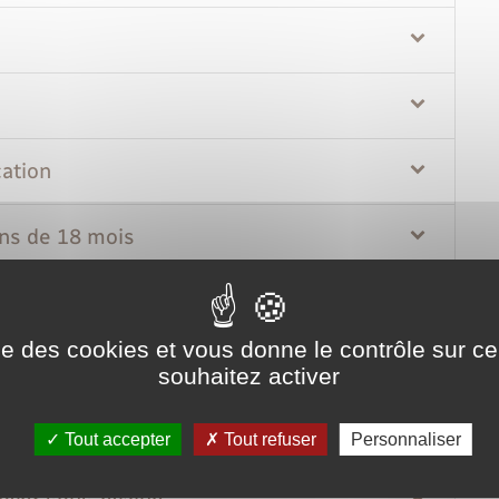
cation
ns de 18 mois
s de 18 mois
ise des cookies et vous donne le contrôle sur 
souhaitez activer
inution de loyer
Tout accepter
Tout refuser
Personnaliser