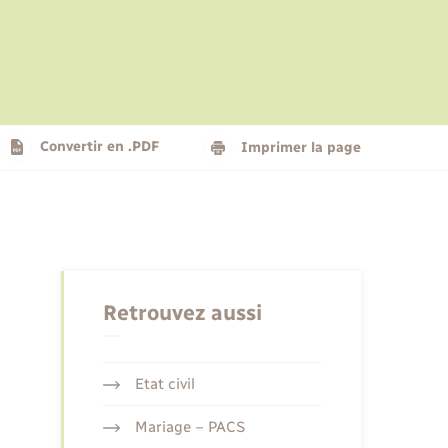
Le personnel municipal
Social
Logement - Urbanisme
Présentation de la commune
Convertir en .PDF
Imprimer la page
Nouvel habitant
Seniors
Retrouvez aussi
Etat civil
Mariage – PACS