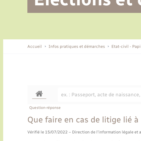
Alerte et informations aux
Location de 2 roues
Conseil municipal
Parrainage civil
Tourisme
Ecole et cantine scolaire
EHPAD local
populations
CIDFF
Travaux - Autorisation d’occupation
Eau - Assainissement
de l’espace public
Comment venir à Lyons-la-Forêt
Accueil
Infos pratiques et démarches
Etat-civil - Pap
Loisirs
Histoire et patrimoine
Numérique et services -
accompagnement
Transports
Question-réponse
Que faire en cas de litige lié 
Vérifié le 15/07/2022 – Direction de l'information légale et 