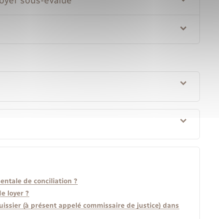
loyer sous-évalué
ntale de conciliation ?
e loyer ?
huissier (à présent appelé commissaire de justice) dans