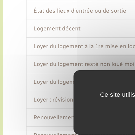
État des lieux d'entrée ou de sortie
Logement décent
Loyer du logement à la 1re mise en lo
Loyer du logement resté non loué moi
Loyer du logement resté non loué plu
Ce site util
Loyer : révision annuelle
Renouvellement du bail : action en dim