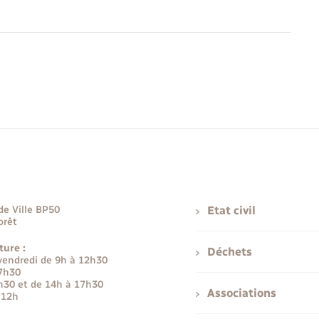
de Ville BP50
Etat civil
orêt
ture :
Déchets
 vendredi de 9h à 12h30
17h30
h30 et de 14h à 17h30
Associations
 12h