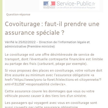
Ecole et cantine scolaire
Tourisme
CIDFF
Travaux - Autorisation d’occupation de l’espace
public
Ambulances
Permis de détention de chien
Transports scolaires
Bulletins d'informations communales
Etat-civil - Papiers - Citoyenneté
Recensement
Enfants – Jeunes
Question-réponse
Aide à domicile
Covoiturage : faut-il prendre une
Le personnel municipal
Logement - Urbanisme
Social
assurance spéciale ?
Comment venir à Lyons-la-Forêt
Loisirs
Vérifié le 25/02/2022 – Direction de l'information légale et
administrative (Première ministre)
Plan interactif
Marchés de Lyons-la-Forêt
Le covoiturage est une offre désintéressée de service de
transport, dont l'éventuelle contrepartie financière est limitée
Présentation de la commune
au partage des frais (carburant, péage par exemple).
Nouvel habitant
Si vous proposez des places en covoiturage, votre voiture doit
être assurée au minimum avec l'assurance obligatoire <a
Histoire et patrimoine
Numérique et services - accompagnement
href="https://www.lyons-la-foret.fr/elections-et-citoyennete/?
xml=F31258">responsabilité civile</a>.
L’intercommunalité
Cette assurance couvre les dommages que vous ou votre
Organisation d’événement
véhicule pouvez causer à des tiers lors d'un sinistre.
Les passagers qui voyagent avec vous en covoiturage sont
Seniors
aussi couverts par cette assurance obligatoire.