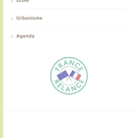
Ecole
Urbanisme
Agenda
FR
EN
Traduction du
DE
site automatisée