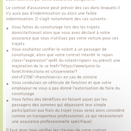
Le contrat d'assurance peut prévoir des cas dans lesquels il
n'y aura pas d'indemnisation ou alors une faible
Transports
indemnisation. Il s'agit notamment des cas suivants :
Vous faites du covoiturage lors des les trajets
Voirie et espace public
domicile/travail alors que vous avez déclaré à votre
assurance que vous n'utilisez pas votre voiture pour ces
trajets
Vous souhaitez confier le volant à un passager de
covoiturage, alors que votre contrat interdit le <span
class="expression">prêt du volant</span> ou prévoit une
majoration de la <a href="https://www.lyons-la-
foret.fr/elections-et-citoyennete/?
xml=F2706">franchise</a> en cas de sinistre
Vous conduisez un véhicule de fonction et que votre
employeur ne vous a pas donné l'autorisation de faire du
covoiturage
Vous faites des bénéfices en faisant payer par les
passagers des sommes qui dépassent leur simple
participation aux frais du trajet (vous serez alors considéré
comme un transporteur professionnel, ce qui nécessiterait
une assurance professionnelle spécifique)
Il faut donc bien vérifier les clauses de votre contrat