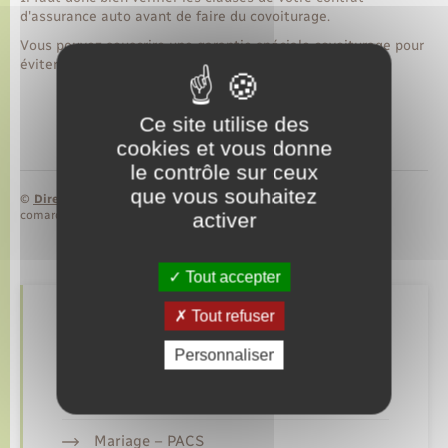
d'assurance auto avant de faire du covoiturage.
Vous pouvez souscrire une garantie spéciale covoiturage pour
éviter tout problème.
Ce site utilise des
cookies et vous donne
le contrôle sur ceux
que vous souhaitez
©
Direction de l’information légale et administrative
comarquage developpé par
baseo.io
activer
Tout accepter
Tout refuser
Retrouvez aussi
Personnaliser
Etat civil
Mariage – PACS