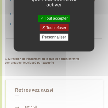
Site d'information sur l'assistance médicale à la
activer
procréation
Agence de la biomédecine
La prise en charge de l'infertilité
Tout accepter
Caisse nationale d'assurance maladie (Cnam)
Réponses à vos questions sur l'accès aux
Tout refuser
origines
Ministère chargé de la santé
Personnaliser
©
Direction de l’information légale et administrative
comarquage developpé par
baseo.io
Retrouvez aussi
Etat civil