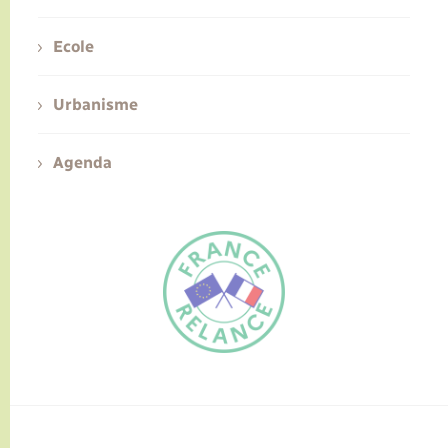
Ecole
Urbanisme
Agenda
FR
EN
Traduction du
DE
site automatisée