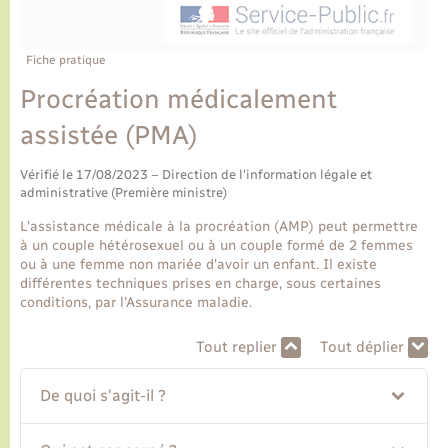
Ecole et cantine scolaire
Tourisme
CIDFF
Travaux - Autorisation d’occupation de l’espace
public
Ambulances
Permis de détention de chien
Transports scolaires
Bulletins d'informations communales
Etat-civil - Papiers - Citoyenneté
Recensement
Enfants – Jeunes
Fiche pratique
Aide à domicile
Procréation médicalement
Le personnel municipal
Logement - Urbanisme
Social
assistée (PMA)
Comment venir à Lyons-la-Forêt
Loisirs
Vérifié le 17/08/2023 – Direction de l'information légale et
administrative (Première ministre)
Plan interactif
Marchés de Lyons-la-Forêt
L'assistance médicale à la procréation (AMP) peut permettre
à un couple hétérosexuel ou à un couple formé de 2 femmes
Présentation de la commune
ou à une femme non mariée d'avoir un enfant. Il existe
Nouvel habitant
différentes techniques prises en charge, sous certaines
conditions, par l'Assurance maladie.
Histoire et patrimoine
Numérique et services - accompagnement
Tout replier
Tout déplier
L’intercommunalité
Organisation d’événement
De quoi s'agit-il ?
Seniors