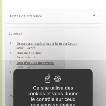
Textes de référence
Et aussi
Grossesse, assistance à la procréation
Social – Santé
Don de sperme
Social – Santé
Don d'ovules (ovocytes)
Social – Santé
Reconnaissance conjointe d'un enfant dans un
couple de femmes
Famille – Scolarité
Ce site utilise des
cookies et vous donne
Pour en savoir plus
le contrôle sur ceux
que vous souhaitez